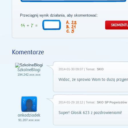
Przeciągnij wynik działania, aby skomentować:
28
21
5
Komentarze
SzkolneBlogi
2014-01-30 09:07 | Temat:
SKO
194.242.xxx.xxx
Widać, że sprawia Wam to dużą przyje
2014-01-29 18:12 | Temat:
SKO SP Pogwizdów
Super! Głosik 623 z pozdrowieniami!
ankadziadek
91.207.xxx.xxx