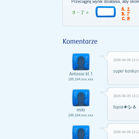
Przeciągnij wynik działania, aby sko
2
7
9
Komentarze
2026-06-09 13:1
super konkurs
Antosia kl.1
195.164.xxx.xxx
2026-06-09 13:1
fajnie🐠🪿🐧
miki
195.164.xxx.xxx
2026-06-09 13:1