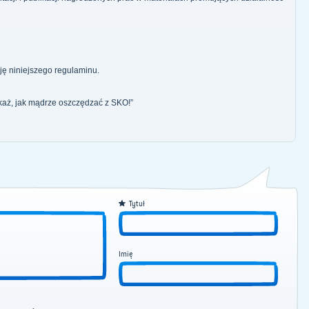
ję niniejszego regulaminu.
okaż, jak mądrze oszczędzać z SKO!”
Tytuł
Imię