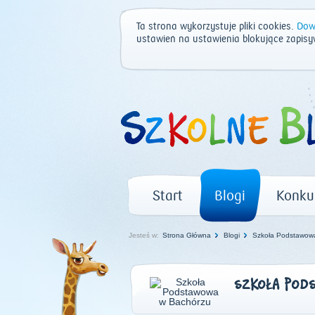
Ta strona wykorzystuje pliki cookies.
Dowi
ustawień na ustawienia blokujące zapisy
Start
Blogi
Konku
Jesteś w:
Strona Główna
Blogi
Szkoła Podstawow
SZKOŁA POD