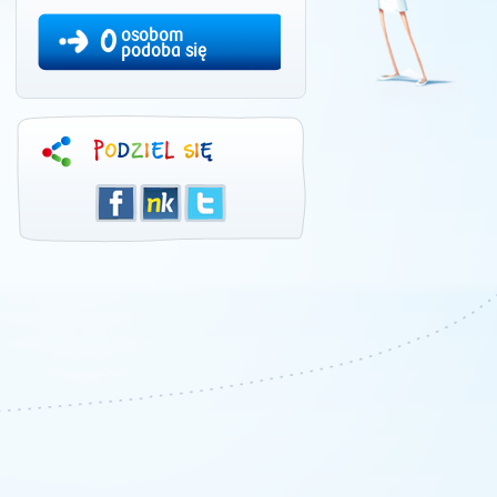
0
osobom
podoba się