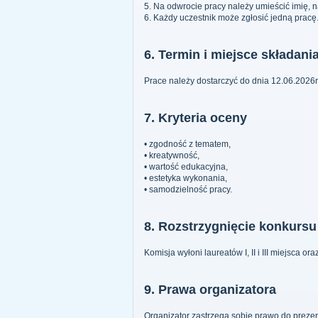
5. Na odwrocie pracy należy umieścić imię, n
6. Każdy uczestnik może zgłosić jedną pracę
6. Termin i miejsce składani
Prace należy dostarczyć do dnia 12.06.2026r
7. Kryteria oceny
• zgodność z tematem,
• kreatywność,
• wartość edukacyjna,
• estetyka wykonania,
• samodzielność pracy.
8. Rozstrzygnięcie konkursu
Komisja wyłoni laureatów I, II i III miejsca o
9. Prawa organizatora
Organizator zastrzega sobie prawo do prezen