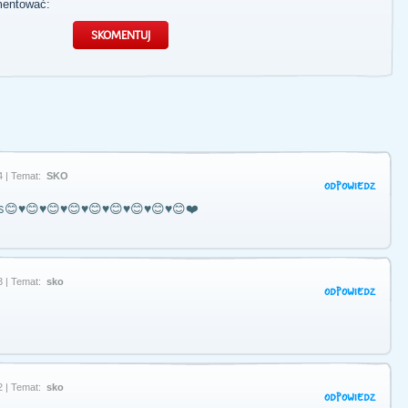
mentować:
4 | Temat:
SKO
ODPOWIEDZ
😊♥️😊♥️😊♥️😊♥️😊♥️😊♥️😊♥️😊♥️😊❤️
3 | Temat:
sko
ODPOWIEDZ
2 | Temat:
sko
ODPOWIEDZ