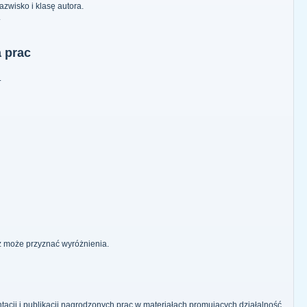
azwisko i klasę autora.
.
a prac
.
raz może przyznać wyróżnienia.
tacji i publikacji nagrodzonych prac w materiałach promujących działalność