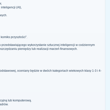
w,
nteligencji (AI),
owych.
komiks przyszłości”.
 przedstawiającego wykorzystanie sztucznej inteligencji w codziennym
szczędzaniu pieniędzy lub realizacji marzeń finansowych.
podstawowej, oceniany będzie w dwóch kategoriach wiekowych klasy 1-3 i 4-
cyjną lub komputerową.
adrów.