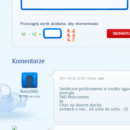
Przeciągnij wynik działania, aby skomentować:
6
3
7
Komentarze
2017-10-25 12:30 | Temat:
sko
Serdeczne pozdrowienia w środku tygo
BasiaSKO
przesyła
79.185.xxx.xxx
SKO Mszczonów
ps.
Choć na dworze plucha
uśmiech u nas , od ucha do ucha :-)))