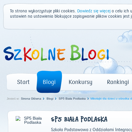
Ta strona wykorzystuje pliki cookies.
Dowiedz się więcej
o celu ich 
ustawień na ustawienia blokujące zapisywanie plików cookies jest
Start
Blogi
Konkursy
Rankingi
Jesteś w:
Strona Główna
Blogi
SP5 Biała Podlaska
Mikołajki dla dzieci z ośrodka
SP5 BIAŁA PODLASKA
Szkoła Podstawowa z Oddziałami Integrac