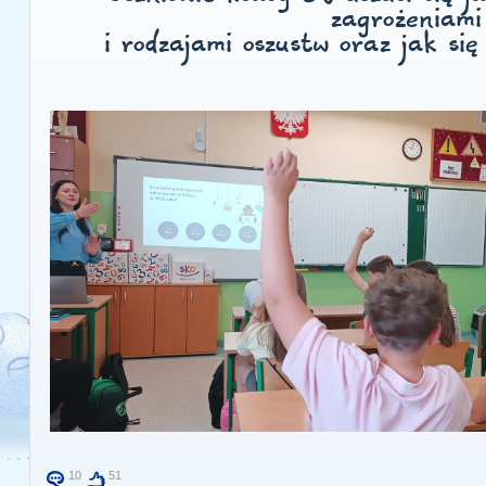
zagrożeniami
i rodzajami oszustw oraz jak się
10
51