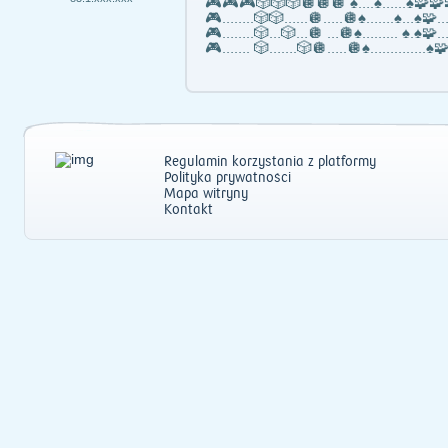
🎮🎮🎮🎲🎲🎲🪩🪩🪩 ♠️….♠️…...♠️🧩🧩
🎮……..🎲🎲…...🪩…..🪩♠️…….♠️…♠️🧩……
🎮……..🎲…🎲…🪩 …🪩♠️……... ♠️.♠️🧩
🎮……. 🎲…….🎲🪩…..🪩♠️…………..♠️🧩🧩
Regulamin korzystania z platformy
Polityka prywatności
Mapa witryny
Kontakt