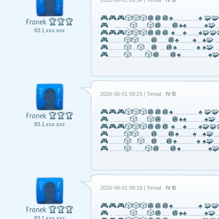
2026-06-01 09:34 | Temat:
IV B
🎮🎮🎮🎲🎲🎲🪩🪩🪩♠️……..…..♠️ 🧩🧩
Franek 🏆🏆🏆
🎮 . ....... 🎲…..🎲🪩…. 🪩♠️♠️……...♠️🧩
83.1.xxx.xxx
🎮🎮🎮🎲🎲🎲🪩🪩🪩 ♠️….♠️…...♠️🧩🧩
🎮……..🎲🎲…...🪩…..🪩♠️…….♠️…♠️🧩……
🎮……..🎲…🎲…🪩 …🪩♠️……... ♠️.♠️🧩
🎮……. 🎲…….🎲🪩…..🪩♠️…………..♠️🧩🧩
2026-06-01 09:23 | Temat:
IV B
🎮🎮🎮🎲🎲🎲🪩🪩🪩♠️……..…..♠️ 🧩🧩
Franek 🏆🏆🏆
🎮 . ....... 🎲…..🎲🪩…. 🪩♠️♠️……...♠️🧩
83.1.xxx.xxx
🎮🎮🎮🎲🎲🎲🪩🪩🪩 ♠️….♠️…...♠️🧩🧩
🎮……..🎲🎲…...🪩…..🪩♠️…….♠️…♠️🧩……
🎮……..🎲…🎲…🪩 …🪩♠️……... ♠️.♠️🧩
🎮……. 🎲…….🎲🪩…..🪩♠️…………..♠️🧩🧩
2026-06-01 09:19 | Temat:
IV B
🎮🎮🎮🎲🎲🎲🪩🪩🪩♠️……..…..♠️ 🧩🧩
Franek 🏆🏆🏆
🎮 . ....... 🎲…..🎲🪩…. 🪩♠️♠️……...♠️🧩
83.1.xxx.xxx