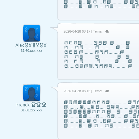
📗……..📙…📙 📒 …📒📘……... 📘 📘
📗……. 📙….📙 📒…..📒📘…………..📘📕
2026-04-28 08:17 | Temat:
4b
📒📒📒📗………📕📕📕..📘…… ..📘
Alex 🎖️🏅🎖️🏅🎖️🏅
📒…. 📒📗………📕………….📘….📘
31.60.xxx.xxx
📒📒📒 📗………📕📕📕………📘
📒…..📒📗………📕…………..📘…📘
📒 …📒 📗……….📕………..📘…… 📘
📒…..📒📗📗📗.📕📕📕📘. ……… 📘
2026-04-28 08:16 | Temat:
4b
📗📗📗📙📙📙📒📒📒📘……..….. 📘📕📕
Franek 🏆🏆🏆
📗...... . 📙…..📙📒…. 📒📘📘……...📘📕
31.60.xxx.xxx
📗📗📗📙📙📙📒📒📒 📘….📘…...📘📕
📗……..📙📙…...📒…..📒📘…….📘…📘📕
📗……..📙…📙 📒 …📒📘……... 📘 📘
📗……. 📙….📙 📒…..📒📘…………..📘📕