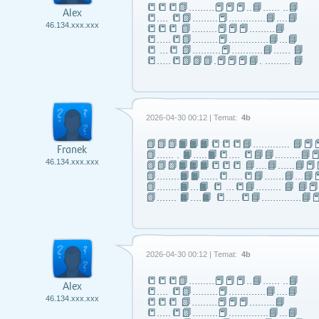
📒📒📒📗………📕📕📕..📘…… ..📘
Alex
📒…. 📒📗………📕………….📘….📘
46.134.xxx.xxx
📒📒📒 📗………📕📕📕………📘
📒…..📒📗………📕…………..📘…📘
📒 …📒 📗……….📕………..📘…… 📘
📒…..📒📗📗📗.📕📕📕📘. ……… 📘
2026-04-30 00:12 | Temat:
4b
📗📗📗📙📙📙📒📒📒📘……..….. 📘📕📕
Franek
📗...... . 📙…..📙📒…. 📒📘📘……...📘📕
46.134.xxx.xxx
📗📗📗📙📙📙📒📒📒 📘….📘…...📘📕
📗……..📙📙…...📒…..📒📘…….📘…📘📕
📗……..📙…📙 📒 …📒📘……... 📘 📘
📗……. 📙….📙 📒…..📒📘…………..📘📕
2026-04-30 00:12 | Temat:
4b
📒📒📒📗………📕📕📕..📘…… ..📘
Alex
📒…. 📒📗………📕………….📘….📘
46.134.xxx.xxx
📒📒📒 📗………📕📕📕………📘
📒…..📒📗………📕…………..📘…📘