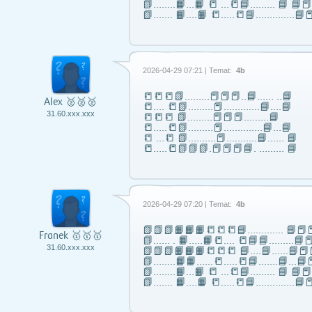
📗……..📙…📙 📒 …📒📘……... 📘 📘
📗……. 📙….📙 📒…..📒📘…………..📘📕
2026-04-29 07:21 | Temat:
4b
📒📒📒📗………📕📕📕..📘…… ..📘
Alex 🥈🥈🥈
📒…. 📒📗………📕………….📘….📘
31.60.xxx.xxx
📒📒📒 📗………📕📕📕………📘
📒…..📒📗………📕…………..📘…📘
📒 …📒 📗……….📕………..📘…… 📘
📒…..📒📗📗📗.📕📕📕📘. ……… 📘
2026-04-29 07:20 | Temat:
4b
📗📗📗📙📙📙📒📒📒📘……..….. 📘📕📕
Franek 🥇🥇🥇
📗...... . 📙…..📙📒…. 📒📘📘……...📘📕
31.60.xxx.xxx
📗📗📗📙📙📙📒📒📒 📘….📘…...📘📕
📗……..📙📙…...📒…..📒📘…….📘…📘📕
📗……..📙…📙 📒 …📒📘……... 📘 📘
📗……. 📙….📙 📒…..📒📘…………..📘📕