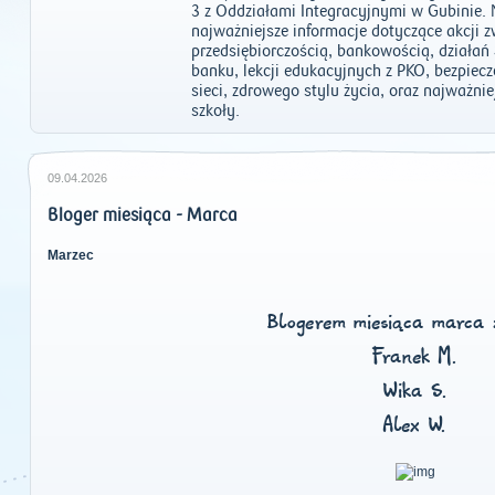
3 z Oddziałami Integracyjnymi w Gubinie
najważniejsze informacje dotyczące akcji 
przedsiębiorczością, bankowością, działa
banku, lekcji edukacyjnych z PKO, bezpiec
sieci, zdrowego stylu życia, oraz najważni
szkoły.
09.04.2026
Bloger miesiąca - Marca
Marzec
Blogerem miesiąca marca 
Franek M.
Wika S.
Alex W.