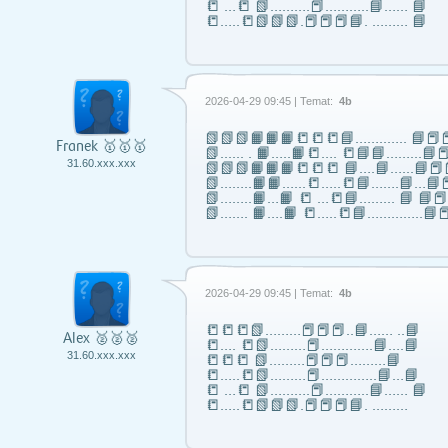
📒 …📒 📗……….📕………..📘…… 📘
📒…..📒📗📗📗.📕📕📕📘. ……… 📘
2026-04-29 09:45 | Temat:
4b
📗📗📗📙📙📙📒📒📒📘……..….. 📘📕📕
Franek 🥇🥇🥇
📗...... . 📙…..📙📒…. 📒📘📘……...📘📕
31.60.xxx.xxx
📗📗📗📙📙📙📒📒📒 📘….📘…...📘📕
📗……..📙📙…...📒…..📒📘…….📘…📘📕
📗……..📙…📙 📒 …📒📘……... 📘 📘
📗……. 📙….📙 📒…..📒📘…………..📘📕
2026-04-29 09:45 | Temat:
4b
📒📒📒📗………📕📕📕..📘…… ..📘
Alex 🥈🥈🥈
📒…. 📒📗………📕………….📘….📘
31.60.xxx.xxx
📒📒📒 📗………📕📕📕………📘
📒…..📒📗………📕…………..📘…📘
📒 …📒 📗……….📕………..📘…… 📘
📒…..📒📗📗📗.📕📕📕📘. ………