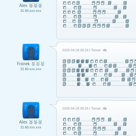
📒📒📒📗………📕📕📕..📘…… ..📘
Alex 🥈🥈🥈
📒…. 📒📗………📕………….📘….📘
31.60.xxx.xxx
📒📒📒 📗………📕📕📕………📘
📒…..📒📗………📕…………..📘…📘
📒 …📒 📗……….📕………..📘…… 📘
📒…..📒📗📗📗.📕📕📕📘. ……… 📘
2026-04-28 08:29 | Temat:
4b
📗📗📗📙📙📙📒📒📒📘……..….. 📘📕📕
Franek 🥇🥇🥇
📗...... . 📙…..📙📒…. 📒📘📘……...📘📕
31.60.xxx.xxx
📗📗📗📙📙📙📒📒📒 📘….📘…...📘📕
📗……..📙📙…...📒…..📒📘…….📘…📘📕
📗……..📙…📙 📒 …📒📘……... 📘 📘
📗……. 📙….📙 📒…..📒📘…………..📘📕
2026-04-28 08:29 | Temat:
4b
📒📒📒📗………📕📕📕..📘…… ..📘
Alex 🥈🥈🥈
📒…. 📒📗………📕………….📘….📘
31.60.xxx.xxx
📒📒📒 📗………📕📕📕………📘
📒…..📒📗………📕…………..📘…📘