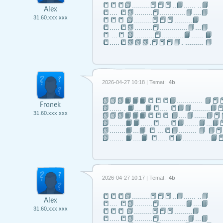
📒📒📒📗………📕📕📕..📘…… ..📘
Alex
📒…. 📒📗………📕………….📘….📘
31.60.xxx.xxx
📒📒📒 📗………📕📕📕………📘
📒…..📒📗………📕…………..📘…📘
📒 …📒 📗……….📕………..📘…… 📘
📒…..📒📗📗📗.📕📕📕📘. ……… 📘
2026-04-27 10:18 | Temat:
4b
📗📗📗📙📙📙📒📒📒📘……..….. 📘📕📕
Franek
📗...... . 📙…..📙📒…. 📒📘📘……...📘📕
31.60.xxx.xxx
📗📗📗📙📙📙📒📒📒 📘….📘…...📘📕
📗……..📙📙…...📒…..📒📘…….📘…📘📕
📗……..📙…📙 📒 …📒📘……... 📘 📘
📗……. 📙….📙 📒…..📒📘…………..📘📕
2026-04-27 10:17 | Temat:
4b
📒📒📒📗………📕📕📕..📘…… ..📘
Alex
📒…. 📒📗………📕………….📘….📘
31.60.xxx.xxx
📒📒📒 📗………📕📕📕………📘
📒…..📒📗………📕…………..📘…📘