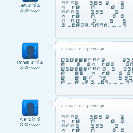
📒📒📒📗………📕📕📕..📘…… ..📘
Alex🥈🥈🥈
📒…. 📒📗………📕………….📘….📘
31.60.xxx.xxx
📒📒📒 📗………📕📕📕………📘
📒…..📒📗………📕…………..📘…📘
📒 …📒 📗……….📕………..📘…… 📘
📒…..📒📗📗📗.📕📕📕📘. ……… 📘
2026-04-29 11:35 | Temat:
4b
📗📗📗📙📙📙📒📒📒📘……..….. 📘📕📕
Franek 🥇🥇🥇
📗...... . 📙…..📙📒…. 📒📘📘……...📘📕
31.60.xxx.xxx
📗📗📗📙📙📙📒📒📒 📘….📘…...📘📕
📗……..📙📙…...📒…..📒📘…….📘…📘📕
📗……..📙…📙 📒 …📒📘……... 📘 📘
📗……. 📙….📙 📒…..📒📘…………..📘📕
2026-04-29 11:35 | Temat:
4b
📒📒📒📗………📕📕📕..📘…… ..📘
Ale 🥈🥈🥈
📒…. 📒📗………📕………….📘….📘
31.60.xxx.xxx
📒📒📒 📗………📕📕📕………📘
📒…..📒📗………📕…………..📘…📘