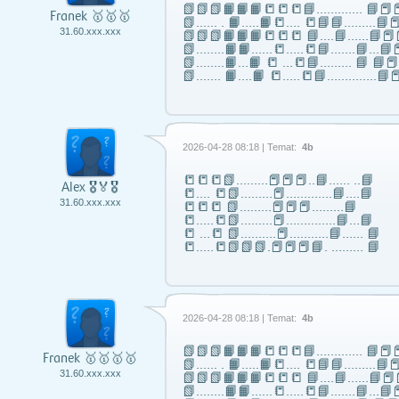
📗📗📗📙📙📙📒📒📒📘……..….. 📘📕📕
Franek 🥇🥇🥇
📗...... . 📙…..📙📒…. 📒📘📘……...📘📕
31.60.xxx.xxx
📗📗📗📙📙📙📒📒📒 📘….📘…...📘📕
📗……..📙📙…...📒…..📒📘…….📘…📘📕
📗……..📙…📙 📒 …📒📘……... 📘 📘
📗……. 📙….📙 📒…..📒📘…………..📘📕
2026-04-28 08:18 | Temat:
4b
📒📒📒📗………📕📕📕..📘…… ..📘
Alex 🎖️🏅🎖️
📒…. 📒📗………📕………….📘….📘
31.60.xxx.xxx
📒📒📒 📗………📕📕📕………📘
📒…..📒📗………📕…………..📘…📘
📒 …📒 📗……….📕………..📘…… 📘
📒…..📒📗📗📗.📕📕📕📘. ……… 📘
2026-04-28 08:18 | Temat:
4b
📗📗📗📙📙📙📒📒📒📘……..….. 📘📕📕
Franek 🥇🥇🥇🥇
📗...... . 📙…..📙📒…. 📒📘📘……...📘📕
31.60.xxx.xxx
📗📗📗📙📙📙📒📒📒 📘….📘…...📘📕
📗……..📙📙…...📒…..📒📘…….📘…📘📕