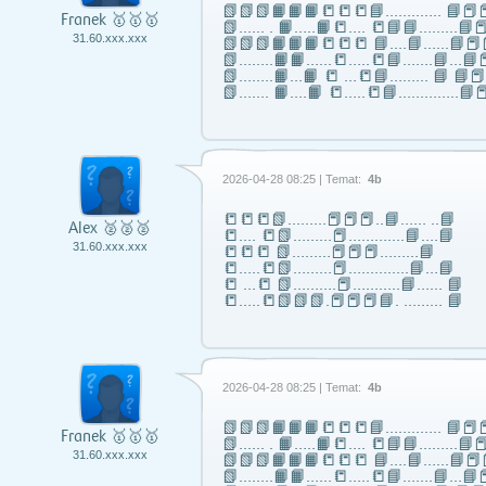
📗📗📗📙📙📙📒📒📒📘……..….. 📘📕📕
Franek 🥇🥇🥇
📗...... . 📙…..📙📒…. 📒📘📘……...📘📕
31.60.xxx.xxx
📗📗📗📙📙📙📒📒📒 📘….📘…...📘📕
📗……..📙📙…...📒…..📒📘…….📘…📘📕
📗……..📙…📙 📒 …📒📘……... 📘 📘
📗……. 📙….📙 📒…..📒📘…………..📘📕
2026-04-28 08:25 | Temat:
4b
📒📒📒📗………📕📕📕..📘…… ..📘
Alex 🥈🥈🥈
📒…. 📒📗………📕………….📘….📘
31.60.xxx.xxx
📒📒📒 📗………📕📕📕………📘
📒…..📒📗………📕…………..📘…📘
📒 …📒 📗……….📕………..📘…… 📘
📒…..📒📗📗📗.📕📕📕📘. ……… 📘
2026-04-28 08:25 | Temat:
4b
📗📗📗📙📙📙📒📒📒📘……..….. 📘📕📕
Franek 🥇🥇🥇
📗...... . 📙…..📙📒…. 📒📘📘……...📘📕
31.60.xxx.xxx
📗📗📗📙📙📙📒📒📒 📘….📘…...📘📕
📗……..📙📙…...📒…..📒📘…….📘…📘📕