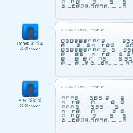
📒 …📒 📗……….📕………..📘…… 📘
📒…..📒📗📗📗.📕📕📕📘. ……… 📘
2026-04-28 08:21 | Temat:
4b
📗📗📗📙📙📙📒📒📒📘……..….. 📘📕📕
Franek 🥇🥇🥇
📗...... . 📙…..📙📒…. 📒📘📘……...📘📕
31.60.xxx.xxx
📗📗📗📙📙📙📒📒📒 📘….📘…...📘📕
📗……..📙📙…...📒…..📒📘…….📘…📘📕
📗……..📙…📙 📒 …📒📘……... 📘 📘
📗……. 📙….📙 📒…..📒📘…………..📘📕
2026-04-28 08:20 | Temat:
4b
📒📒📒📗………📕📕📕..📘…… ..📘
Alex 🥈🥈🥈
📒…. 📒📗………📕………….📘….📘
31.60.xxx.xxx
📒📒📒 📗………📕📕📕………📘
📒…..📒📗………📕…………..📘…📘
📒 …📒 📗……….📕………..📘…… 📘
📒…..📒📗📗📗.📕📕📕📘. ……… 📘