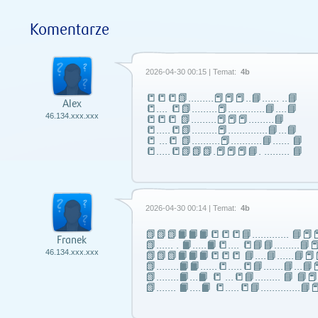
Komentarze
2026-04-30 00:15 | Temat:
4b
📒📒📒📗………📕📕📕..📘…… ..📘
Alex
📒…. 📒📗………📕………….📘….📘
46.134.xxx.xxx
📒📒📒 📗………📕📕📕………📘
📒…..📒📗………📕…………..📘…📘
📒 …📒 📗……….📕………..📘…… 📘
📒…..📒📗📗📗.📕📕📕📘. ……… 📘
2026-04-30 00:14 | Temat:
4b
📗📗📗📙📙📙📒📒📒📘……..….. 📘📕📕
Franek
📗...... . 📙…..📙📒…. 📒📘📘……...📘📕
46.134.xxx.xxx
📗📗📗📙📙📙📒📒📒 📘….📘…...📘📕
📗……..📙📙…...📒…..📒📘…….📘…📘📕
📗……..📙…📙 📒 …📒📘……... 📘 📘
📗……. 📙….📙 📒…..📒📘…………..📘📕