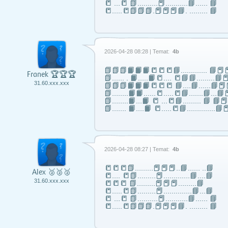
📒 …📒 📗……….📕………..📘…… 📘
📒…..📒📗📗📗.📕📕📕📘. ……… 📘
2026-04-28 08:28 | Temat:
4b
📗📗📗📙📙📙📒📒📒📘……..….. 📘📕📕
Franek 🏆🏆🏆
📗...... . 📙…..📙📒…. 📒📘📘……...📘📕
31.60.xxx.xxx
📗📗📗📙📙📙📒📒📒 📘….📘…...📘📕
📗……..📙📙…...📒…..📒📘…….📘…📘📕
📗……..📙…📙 📒 …📒📘……... 📘 📘
📗……. 📙….📙 📒…..📒📘…………..📘📕
2026-04-28 08:27 | Temat:
4b
📒📒📒📗………📕📕📕..📘…… ..📘
Alex 🥈🥈🥈
📒…. 📒📗………📕………….📘….📘
31.60.xxx.xxx
📒📒📒 📗………📕📕📕………📘
📒…..📒📗………📕…………..📘…📘
📒 …📒 📗……….📕………..📘…… 📘
📒…..📒📗📗📗.📕📕📕📘. ……… 📘