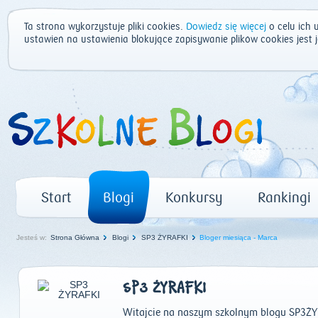
Ta strona wykorzystuje pliki cookies.
Dowiedz się więcej
o celu ich 
ustawień na ustawienia blokujące zapisywanie plików cookies jest
Start
Blogi
Konkursy
Rankingi
Jesteś w:
Strona Główna
Blogi
SP3 ŻYRAFKI
Bloger miesiąca - Marca
SP3 ŻYRAFKI
Witajcie na naszym szkolnym blogu SP3ŻY