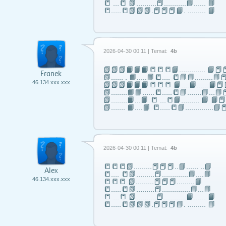
📒 …📒 📗……….📕………..📘…… 📘
📒…..📒📗📗📗.📕📕📕📘. ……… 📘
2026-04-30 00:11 | Temat:
4b
📗📗📗📙📙📙📒📒📒📘……..….. 📘📕📕
Franek
📗...... . 📙…..📙📒…. 📒📘📘……...📘📕
46.134.xxx.xxx
📗📗📗📙📙📙📒📒📒 📘….📘…...📘📕
📗……..📙📙…...📒…..📒📘…….📘…📘📕
📗……..📙…📙 📒 …📒📘……... 📘 📘
📗……. 📙….📙 📒…..📒📘…………..📘📕
2026-04-30 00:11 | Temat:
4b
📒📒📒📗………📕📕📕..📘…… ..📘
Alex
📒…. 📒📗………📕………….📘….📘
46.134.xxx.xxx
📒📒📒 📗………📕📕📕………📘
📒…..📒📗………📕…………..📘…📘
📒 …📒 📗……….📕………..📘…… 📘
📒…..📒📗📗📗.📕📕📕📘. ……… 📘