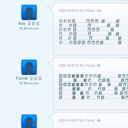
2026-04-29 07:20 | Temat:
4.b
📒📒📒📗………📕📕📕..📘…… ..📘
Alex 🥈🥈🥈
📒…. 📒📗………📕………….📘….📘
31.60.xxx.xxx
📒📒📒 📗………📕📕📕………📘
📒…..📒📗………📕…………..📘…📘
📒 …📒 📗……….📕………..📘…… 📘
📒…..📒📗📗📗.📕📕📕📘. ……… 📘
2026-04-29 07:19 | Temat:
4b
📗📗📗📙📙📙📒📒📒📘……..….. 📘📕📕
Franek 🥇🥇🥇
📗...... . 📙…..📙📒…. 📒📘📘……...📘📕
31.60.xxx.xxx
📗📗📗📙📙📙📒📒📒 📘….📘…...📘📕
📗……..📙📙…...📒…..📒📘…….📘…📘📕
📗……..📙…📙 📒 …📒📘……... 📘 📘
📗……. 📙….📙 📒…..📒📘…………..📘📕
2026-04-29 07:19 | Temat:
4b