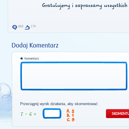
Gratulujemy i zapraszamy wszystkich
868
179
Dodaj Komentarz
Komentarz
Przeciągnij wynik działania, aby skomentować:
8
1
9