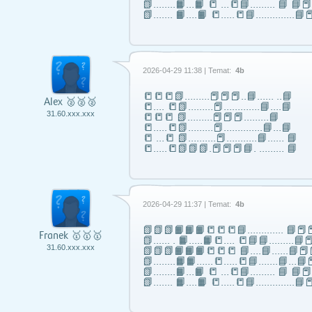
📗……..📙…📙 📒 …📒📘……... 📘 📘
📗……. 📙….📙 📒…..📒📘…………..📘📕
2026-04-29 11:38 | Temat:
4b
📒📒📒📗………📕📕📕..📘…… ..📘
Alex 🥈🥈🥈
📒…. 📒📗………📕………….📘….📘
31.60.xxx.xxx
📒📒📒 📗………📕📕📕………📘
📒…..📒📗………📕…………..📘…📘
📒 …📒 📗……….📕………..📘…… 📘
📒…..📒📗📗📗.📕📕📕📘. ……… 📘
2026-04-29 11:37 | Temat:
4b
📗📗📗📙📙📙📒📒📒📘……..….. 📘📕📕
Franek 🥇🥇🥇
📗...... . 📙…..📙📒…. 📒📘📘……...📘📕
31.60.xxx.xxx
📗📗📗📙📙📙📒📒📒 📘….📘…...📘📕
📗……..📙📙…...📒…..📒📘…….📘…📘📕
📗……..📙…📙 📒 …📒📘……... 📘 📘
📗……. 📙….📙 📒…..📒📘…………..📘📕