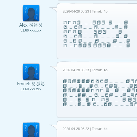
2026-04-28 08:23 | Temat:
4b
📒📒📒📗………📕📕📕..📘…… ..📘
Alex 🥈🥈🥈
📒…. 📒📗………📕………….📘….📘
31.60.xxx.xxx
📒📒📒 📗………📕📕📕………📘
📒…..📒📗………📕…………..📘…📘
📒 …📒 📗……….📕………..📘…… 📘
📒…..📒📗📗📗.📕📕📕📘. ……… 📘
2026-04-28 08:23 | Temat:
4b
📗📗📗📙📙📙📒📒📒📘……..….. 📘📕📕
Franek 🥇🥇🥇
📗...... . 📙…..📙📒…. 📒📘📘……...📘📕
31.60.xxx.xxx
📗📗📗📙📙📙📒📒📒 📘….📘…...📘📕
📗……..📙📙…...📒…..📒📘…….📘…📘📕
📗……..📙…📙 📒 …📒📘……... 📘 📘
📗……. 📙….📙 📒…..📒📘…………..📘📕
2026-04-28 08:22 | Temat:
4b