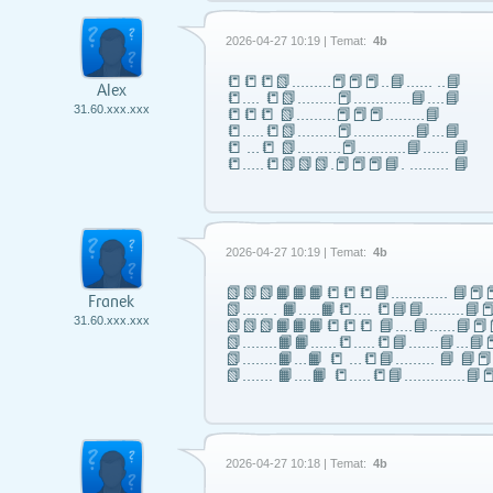
2026-04-27 10:19 | Temat:
4b
📒📒📒📗………📕📕📕..📘…… ..📘
Alex
📒…. 📒📗………📕………….📘….📘
31.60.xxx.xxx
📒📒📒 📗………📕📕📕………📘
📒…..📒📗………📕…………..📘…📘
📒 …📒 📗……….📕………..📘…… 📘
📒…..📒📗📗📗.📕📕📕📘. ……… 📘
2026-04-27 10:19 | Temat:
4b
📗📗📗📙📙📙📒📒📒📘……..….. 📘📕📕
Franek
📗...... . 📙…..📙📒…. 📒📘📘……...📘📕
31.60.xxx.xxx
📗📗📗📙📙📙📒📒📒 📘….📘…...📘📕
📗……..📙📙…...📒…..📒📘…….📘…📘📕
📗……..📙…📙 📒 …📒📘……... 📘 📘
📗……. 📙….📙 📒…..📒📘…………..📘📕
2026-04-27 10:18 | Temat:
4b