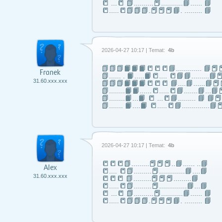
📒 …📒 📗……….📕………..📘…… 📘
📒…..📒📗📗📗.📕📕📕📘. ……… 📘
2026-04-27 10:17 | Temat:
4b
📗📗📗📙📙📙📒📒📒📘……..….. 📘📕📕
Franek
📗...... . 📙…..📙📒…. 📒📘📘……...📘📕
31.60.xxx.xxx
📗📗📗📙📙📙📒📒📒 📘….📘…...📘📕
📗……..📙📙…...📒…..📒📘…….📘…📘📕
📗……..📙…📙 📒 …📒📘……... 📘 📘
📗……. 📙….📙 📒…..📒📘…………..📘📕
2026-04-27 10:17 | Temat:
4b
📒📒📒📗………📕📕📕..📘…… ..📘
Alex
📒…. 📒📗………📕………….📘….📘
31.60.xxx.xxx
📒📒📒 📗………📕📕📕………📘
📒…..📒📗………📕…………..📘…📘
📒 …📒 📗……….📕………..📘…… 📘
📒…..📒📗📗📗.📕📕📕📘. ……… 📘