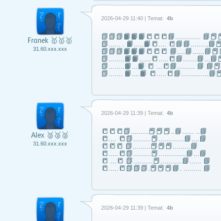
2026-04-29 11:40 | Temat:
4b
📗📗📗📙📙📙📒📒📒📘……..….. 📘📕📕
Franek 🥇🥇🥇
📗...... . 📙…..📙📒…. 📒📘📘……...📘📕
31.60.xxx.xxx
📗📗📗📙📙📙📒📒📒 📘….📘…...📘📕
📗……..📙📙…...📒…..📒📘…….📘…📘📕
📗……..📙…📙 📒 …📒📘……... 📘 📘
📗……. 📙….📙 📒…..📒📘…………..📘📕
2026-04-29 11:39 | Temat:
4b
📒📒📒📗………📕📕📕..📘…… ..📘
Alex 🥈🥈🥈
📒…. 📒📗………📕………….📘….📘
31.60.xxx.xxx
📒📒📒 📗………📕📕📕………📘
📒…..📒📗………📕…………..📘…📘
📒 …📒 📗……….📕………..📘…… 📘
📒…..📒📗📗📗.📕📕📕📘. ……… 📘
2026-04-29 11:39 | Temat:
4b