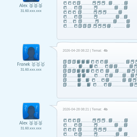
📒📒📒📗………📕📕📕..📘…… ..📘
Alex 🥈🥈🥈
📒…. 📒📗………📕………….📘….📘
31.60.xxx.xxx
📒📒📒 📗………📕📕📕………📘
📒…..📒📗………📕…………..📘…📘
📒 …📒 📗……….📕………..📘…… 📘
📒…..📒📗📗📗.📕📕📕📘. ……… 📘
2026-04-28 08:22 | Temat:
4b
📗📗📗📙📙📙📒📒📒📘……..….. 📘📕📕
Franek 🥇🥇🥇
📗...... . 📙…..📙📒…. 📒📘📘……...📘📕
31.60.xxx.xxx
📗📗📗📙📙📙📒📒📒 📘….📘…...📘📕
📗……..📙📙…...📒…..📒📘…….📘…📘📕
📗……..📙…📙 📒 …📒📘……... 📘 📘
📗……. 📙….📙 📒…..📒📘…………..📘📕
2026-04-28 08:21 | Temat:
4b
📒📒📒📗………📕📕📕..📘…… ..📘
Alex 🥈🥈🥈
📒…. 📒📗………📕………….📘….📘
31.60.xxx.xxx
📒📒📒 📗………📕📕📕………📘
📒…..📒📗………📕…………..📘…📘