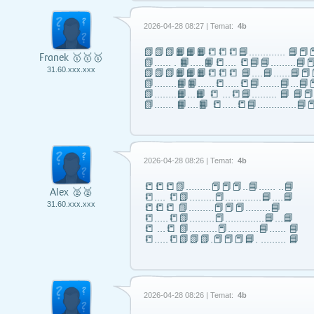
2026-04-28 08:27 | Temat:
4b
📗📗📗📙📙📙📒📒📒📘……..….. 📘📕📕
Franek 🥇🥇🥇
📗...... . 📙…..📙📒…. 📒📘📘……...📘📕
31.60.xxx.xxx
📗📗📗📙📙📙📒📒📒 📘….📘…...📘📕
📗……..📙📙…...📒…..📒📘…….📘…📘📕
📗……..📙…📙 📒 …📒📘……... 📘 📘
📗……. 📙….📙 📒…..📒📘…………..📘📕
2026-04-28 08:26 | Temat:
4b
📒📒📒📗………📕📕📕..📘…… ..📘
Alex 🥈🥈
📒…. 📒📗………📕………….📘….📘
31.60.xxx.xxx
📒📒📒 📗………📕📕📕………📘
📒…..📒📗………📕…………..📘…📘
📒 …📒 📗……….📕………..📘…… 📘
📒…..📒📗📗📗.📕📕📕📘. ……… 📘
2026-04-28 08:26 | Temat:
4b