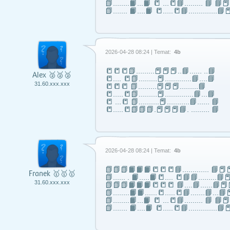
📗……..📙…📙 📒 …📒📘……... 📘 📘
📗……. 📙….📙 📒…..📒📘…………..📘📕
2026-04-28 08:24 | Temat:
4b
📒📒📒📗………📕📕📕..📘…… ..📘
Alex 🥈🥈🥈
📒…. 📒📗………📕………….📘….📘
31.60.xxx.xxx
📒📒📒 📗………📕📕📕………📘
📒…..📒📗………📕…………..📘…📘
📒 …📒 📗……….📕………..📘…… 📘
📒…..📒📗📗📗.📕📕📕📘. ……… 📘
2026-04-28 08:24 | Temat:
4b
📗📗📗📙📙📙📒📒📒📘……..….. 📘📕📕
Franek 🥇🥇🥇
📗...... . 📙…..📙📒…. 📒📘📘……...📘📕
31.60.xxx.xxx
📗📗📗📙📙📙📒📒📒 📘….📘…...📘📕
📗……..📙📙…...📒…..📒📘…….📘…📘📕
📗……..📙…📙 📒 …📒📘……... 📘 📘
📗……. 📙….📙 📒…..📒📘…………..📘📕