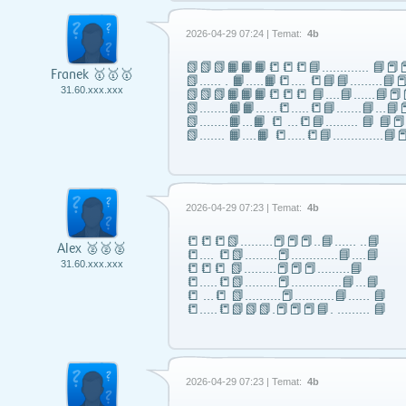
2026-04-29 07:24 | Temat:
4b
📗📗📗📙📙📙📒📒📒📘……..….. 📘📕📕
Franek 🥇🥇🥇
📗...... . 📙…..📙📒…. 📒📘📘……...📘📕
31.60.xxx.xxx
📗📗📗📙📙📙📒📒📒 📘….📘…...📘📕
📗……..📙📙…...📒…..📒📘…….📘…📘📕
📗……..📙…📙 📒 …📒📘……... 📘 📘
📗……. 📙….📙 📒…..📒📘…………..📘📕
2026-04-29 07:23 | Temat:
4b
📒📒📒📗………📕📕📕..📘…… ..📘
Alex 🥈🥈🥈
📒…. 📒📗………📕………….📘….📘
31.60.xxx.xxx
📒📒📒 📗………📕📕📕………📘
📒…..📒📗………📕…………..📘…📘
📒 …📒 📗……….📕………..📘…… 📘
📒…..📒📗📗📗.📕📕📕📘. ……… 📘
2026-04-29 07:23 | Temat:
4b