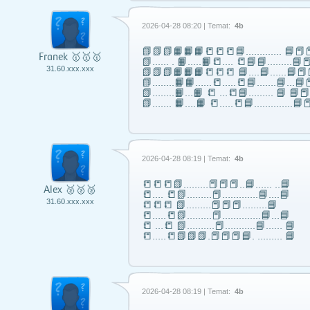
2026-04-28 08:20 | Temat:
4b
📗📗📗📙📙📙📒📒📒📘……..….. 📘📕📕
Franek 🥇🥇🥇
📗...... . 📙…..📙📒…. 📒📘📘……...📘📕
31.60.xxx.xxx
📗📗📗📙📙📙📒📒📒 📘….📘…...📘📕
📗……..📙📙…...📒…..📒📘…….📘…📘📕
📗……..📙…📙 📒 …📒📘……... 📘 📘
📗……. 📙….📙 📒…..📒📘…………..📘📕
2026-04-28 08:19 | Temat:
4b
📒📒📒📗………📕📕📕..📘…… ..📘
Alex 🥈🥈🥈
📒…. 📒📗………📕………….📘….📘
31.60.xxx.xxx
📒📒📒 📗………📕📕📕………📘
📒…..📒📗………📕…………..📘…📘
📒 …📒 📗……….📕………..📘…… 📘
📒…..📒📗📗📗.📕📕📕📘. ……… 📘
2026-04-28 08:19 | Temat:
4b