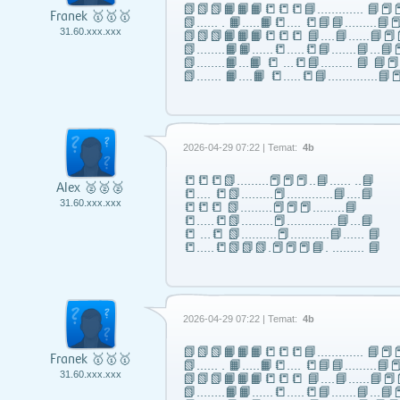
📗📗📗📙📙📙📒📒📒📘……..….. 📘📕📕
Franek 🥇🥇🥇
📗...... . 📙…..📙📒…. 📒📘📘……...📘📕
31.60.xxx.xxx
📗📗📗📙📙📙📒📒📒 📘….📘…...📘📕
📗……..📙📙…...📒…..📒📘…….📘…📘📕
📗……..📙…📙 📒 …📒📘……... 📘 📘
📗……. 📙….📙 📒…..📒📘…………..📘📕
2026-04-29 07:22 | Temat:
4b
📒📒📒📗………📕📕📕..📘…… ..📘
Alex 🥈🥈🥈
📒…. 📒📗………📕………….📘….📘
31.60.xxx.xxx
📒📒📒 📗………📕📕📕………📘
📒…..📒📗………📕…………..📘…📘
📒 …📒 📗……….📕………..📘…… 📘
📒…..📒📗📗📗.📕📕📕📘. ……… 📘
2026-04-29 07:22 | Temat:
4b
📗📗📗📙📙📙📒📒📒📘……..….. 📘📕📕
Franek 🥇🥇🥇
📗...... . 📙…..📙📒…. 📒📘📘……...📘📕
31.60.xxx.xxx
📗📗📗📙📙📙📒📒📒 📘….📘…...📘📕
📗……..📙📙…...📒…..📒📘…….📘…📘📕