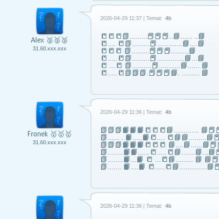
2026-04-29 11:37 | Temat:
4b
📒📒📒📗………📕📕📕..📘…… ..📘
Alex 🥈🥈🥈
📒…. 📒📗………📕………….📘….📘
31.60.xxx.xxx
📒📒📒 📗………📕📕📕………📘
📒…..📒📗………📕…………..📘…📘
📒 …📒 📗……….📕………..📘…… 📘
📒…..📒📗📗📗.📕📕📕📘. ……… 📘
2026-04-29 11:36 | Temat:
4b
📗📗📗📙📙📙📒📒📒📘……..….. 📘📕📕
Franek 🥇🥇🥇
📗...... . 📙…..📙📒…. 📒📘📘……...📘📕
31.60.xxx.xxx
📗📗📗📙📙📙📒📒📒 📘….📘…...📘📕
📗……..📙📙…...📒…..📒📘…….📘…📘📕
📗……..📙…📙 📒 …📒📘……... 📘 📘
📗……. 📙….📙 📒…..📒📘…………..📘📕
2026-04-29 11:36 | Temat:
4b