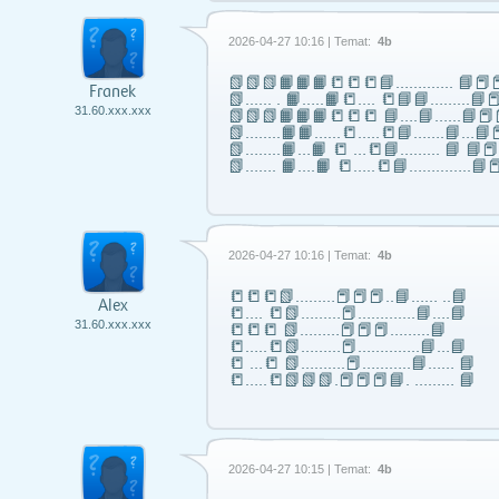
2026-04-27 10:16 | Temat:
4b
📗📗📗📙📙📙📒📒📒📘……..….. 📘📕📕
Franek
📗...... . 📙…..📙📒…. 📒📘📘……...📘📕
31.60.xxx.xxx
📗📗📗📙📙📙📒📒📒 📘….📘…...📘📕
📗……..📙📙…...📒…..📒📘…….📘…📘📕
📗……..📙…📙 📒 …📒📘……... 📘 📘
📗……. 📙….📙 📒…..📒📘…………..📘📕
2026-04-27 10:16 | Temat:
4b
📒📒📒📗………📕📕📕..📘…… ..📘
Alex
📒…. 📒📗………📕………….📘….📘
31.60.xxx.xxx
📒📒📒 📗………📕📕📕………📘
📒…..📒📗………📕…………..📘…📘
📒 …📒 📗……….📕………..📘…… 📘
📒…..📒📗📗📗.📕📕📕📘. ……… 📘
2026-04-27 10:15 | Temat:
4b