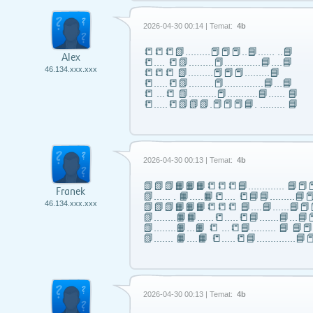
2026-04-30 00:14 | Temat:
4b
📒📒📒📗………📕📕📕..📘…… ..📘
Alex
📒…. 📒📗………📕………….📘….📘
46.134.xxx.xxx
📒📒📒 📗………📕📕📕………📘
📒…..📒📗………📕…………..📘…📘
📒 …📒 📗……….📕………..📘…… 📘
📒…..📒📗📗📗.📕📕📕📘. ……… 📘
2026-04-30 00:13 | Temat:
4b
📗📗📗📙📙📙📒📒📒📘……..….. 📘📕📕
Franek
📗...... . 📙…..📙📒…. 📒📘📘……...📘📕
46.134.xxx.xxx
📗📗📗📙📙📙📒📒📒 📘….📘…...📘📕
📗……..📙📙…...📒…..📒📘…….📘…📘📕
📗……..📙…📙 📒 …📒📘……... 📘 📘
📗……. 📙….📙 📒…..📒📘…………..📘📕
2026-04-30 00:13 | Temat:
4b