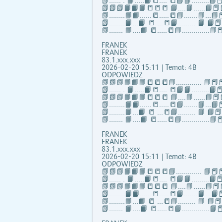
📗...... . 📙…..📙📒…. 📒📘📘……...📘📕
📗📗📗📙📙📙📒📒📒 📘….📘…...📘📕
📗……..📙📙…...📒…..📒📘…….📘…📘📕
📗……..📙…📙 📒 …📒📘……... 📘 📘
📗……. 📙….📙 📒…..📒📘…………..📘📕
FRANEK
FRANEK
83.1.xxx.xxx
2026-02-20 15:11 | Temat: 4B
ODPOWIEDZ
📗📗📗📙📙📙📒📒📒📘……..….. 📘📕📕
📗...... . 📙…..📙📒…. 📒📘📘……...📘📕
📗📗📗📙📙📙📒📒📒 📘….📘…...📘📕
📗……..📙📙…...📒…..📒📘…….📘…📘📕
📗……..📙…📙 📒 …📒📘……... 📘 📘
📗……. 📙….📙 📒…..📒📘…………..📘📕
FRANEK
FRANEK
83.1.xxx.xxx
2026-02-20 15:11 | Temat: 4B
ODPOWIEDZ
📗📗📗📙📙📙📒📒📒📘……..….. 📘📕📕
📗...... . 📙…..📙📒…. 📒📘📘……...📘📕
📗📗📗📙📙📙📒📒📒 📘….📘…...📘📕
📗……..📙📙…...📒…..📒📘…….📘…📘📕
📗……..📙…📙 📒 …📒📘……... 📘 📘
📗……. 📙….📙 📒…..📒📘…………..📘📕