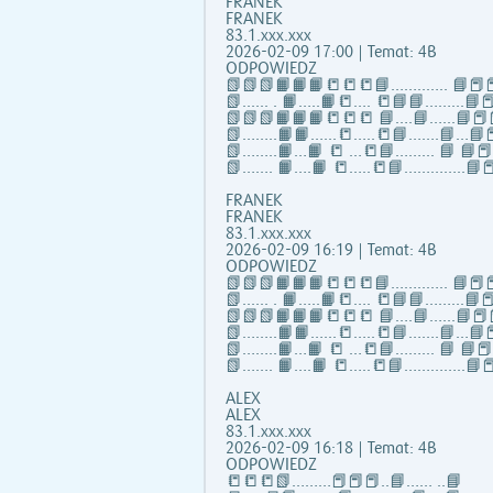
FRANEK
FRANEK
83.1.xxx.xxx
2026-02-09 17:00 | Temat: 4B
ODPOWIEDZ
📗📗📗📙📙📙📒📒📒📘……..….. 📘📕📕
📗...... . 📙…..📙📒…. 📒📘📘……...📘📕
📗📗📗📙📙📙📒📒📒 📘….📘…...📘📕
📗……..📙📙…...📒…..📒📘…….📘…📘📕
📗……..📙…📙 📒 …📒📘……... 📘 📘
📗……. 📙….📙 📒…..📒📘…………..📘📕
FRANEK
FRANEK
83.1.xxx.xxx
2026-02-09 16:19 | Temat: 4B
ODPOWIEDZ
📗📗📗📙📙📙📒📒📒📘……..….. 📘📕📕
📗...... . 📙…..📙📒…. 📒📘📘……...📘📕
📗📗📗📙📙📙📒📒📒 📘….📘…...📘📕
📗……..📙📙…...📒…..📒📘…….📘…📘📕
📗……..📙…📙 📒 …📒📘……... 📘 📘
📗……. 📙….📙 📒…..📒📘…………..📘📕
ALEX
ALEX
83.1.xxx.xxx
2026-02-09 16:18 | Temat: 4B
ODPOWIEDZ
📒📒📒📗………📕📕📕..📘…… ..📘