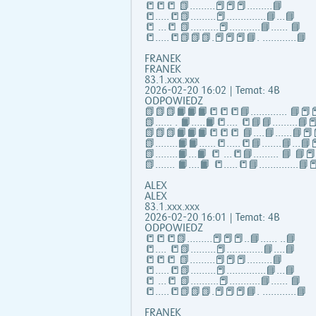
📒📒📒 📗………📕📕📕………📘
📒…..📒📗………📕…………..📘…📘
📒 …📒 📗……….📕………..📘…… 📘
📒…..📒📗📗📗.📕📕📕📘. …………📘
FRANEK
FRANEK
83.1.xxx.xxx
2026-02-20 16:02 | Temat: 4B
ODPOWIEDZ
📗📗📗📙📙📙📒📒📒📘……..….. 📘📕📕
📗...... . 📙…..📙📒…. 📒📘📘……...📘📕
📗📗📗📙📙📙📒📒📒 📘….📘…...📘📕
📗……..📙📙…...📒…..📒📘…….📘…📘📕
📗……..📙…📙 📒 …📒📘……... 📘 📘
📗……. 📙….📙 📒…..📒📘…………..📘📕
ALEX
ALEX
83.1.xxx.xxx
2026-02-20 16:01 | Temat: 4B
ODPOWIEDZ
📒📒📒📗………📕📕📕..📘…… ..📘
📒…. 📒📗………📕………….📘….📘
📒📒📒 📗………📕📕📕………📘
📒…..📒📗………📕…………..📘…📘
📒 …📒 📗……….📕………..📘…… 📘
📒…..📒📗📗📗.📕📕📕📘. …………📘
FRANEK