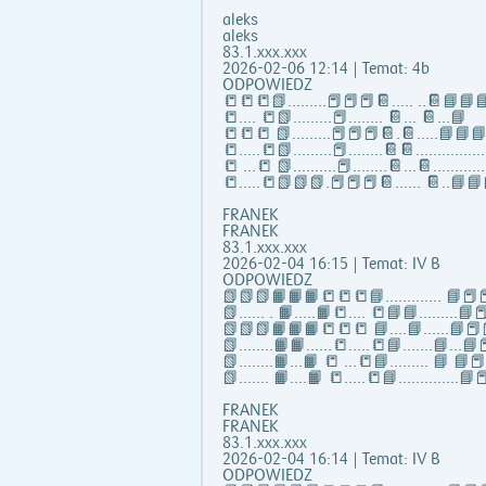
aleks
aleks
83.1.xxx.xxx
2026-02-06 12:14 | Temat: 4b
ODPOWIEDZ
📒📒📒📗………📕📕📕📔..... ..📔📘📘
📒…. 📒📗………📕…….. 📔... 📔…📘
📒📒📒 📗………📕📕📕📔.📔.….📘📘
📒…..📒📗………📕……..📔📔...…………
📒 …📒 📗……….📕……..📔…📔………….
📒…..📒📗📗📗.📕📕📕📔...... 📔..📘📘
FRANEK
FRANEK
83.1.xxx.xxx
2026-02-04 16:15 | Temat: IV B
ODPOWIEDZ
📗📗📗📙📙📙📒📒📒📘……..….. 📘📕📕
📗...... . 📙…..📙📒…. 📒📘📘……...📘📕
📗📗📗📙📙📙📒📒📒 📘….📘…...📘📕
📗……..📙📙…...📒…..📒📘…….📘…📘📕
📗……..📙…📙 📒 …📒📘……... 📘 📘
📗……. 📙….📙 📒…..📒📘…………..📘📕
FRANEK
FRANEK
83.1.xxx.xxx
2026-02-04 16:14 | Temat: IV B
ODPOWIEDZ