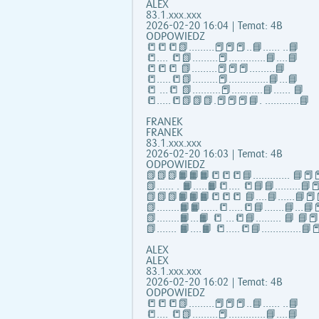
ALEX
83.1.xxx.xxx
2026-02-20 16:04 | Temat: 4B
ODPOWIEDZ
📒📒📒📗………📕📕📕..📘…… ..📘
📒…. 📒📗………📕………….📘….📘
📒📒📒 📗………📕📕📕………📘
📒…..📒📗………📕…………..📘…📘
📒 …📒 📗……….📕………..📘…… 📘
📒…..📒📗📗📗.📕📕📕📘. …………📘
FRANEK
FRANEK
83.1.xxx.xxx
2026-02-20 16:03 | Temat: 4B
ODPOWIEDZ
📗📗📗📙📙📙📒📒📒📘……..….. 📘📕📕
📗...... . 📙…..📙📒…. 📒📘📘……...📘📕
📗📗📗📙📙📙📒📒📒 📘….📘…...📘📕
📗……..📙📙…...📒…..📒📘…….📘…📘📕
📗……..📙…📙 📒 …📒📘……... 📘 📘
📗……. 📙….📙 📒…..📒📘…………..📘📕
ALEX
ALEX
83.1.xxx.xxx
2026-02-20 16:02 | Temat: 4B
ODPOWIEDZ
📒📒📒📗………📕📕📕..📘…… ..📘
📒…. 📒📗………📕………….📘….📘