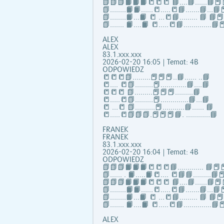
📗📗📗📙📙📙📒📒📒 📘….📘…...📘📕
📗……..📙📙…...📒…..📒📘…….📘…📘📕
📗……..📙…📙 📒 …📒📘……... 📘 📘
📗……. 📙….📙 📒…..📒📘…………..📘📕
ALEX
ALEX
83.1.xxx.xxx
2026-02-20 16:05 | Temat: 4B
ODPOWIEDZ
📒📒📒📗………📕📕📕..📘…… ..📘
📒…. 📒📗………📕………….📘….📘
📒📒📒 📗………📕📕📕………📘
📒…..📒📗………📕…………..📘…📘
📒 …📒 📗……….📕………..📘…… 📘
📒…..📒📗📗📗.📕📕📕📘. …………📘
FRANEK
FRANEK
83.1.xxx.xxx
2026-02-20 16:04 | Temat: 4B
ODPOWIEDZ
📗📗📗📙📙📙📒📒📒📘……..….. 📘📕📕
📗...... . 📙…..📙📒…. 📒📘📘……...📘📕
📗📗📗📙📙📙📒📒📒 📘….📘…...📘📕
📗……..📙📙…...📒…..📒📘…….📘…📘📕
📗……..📙…📙 📒 …📒📘……... 📘 📘
📗……. 📙….📙 📒…..📒📘…………..📘📕
ALEX