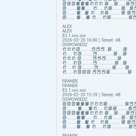
📗📗📗📙📙📙📒📒📒 📘….📘…...📘📕
📗……..📙📙…...📒…..📒📘…….📘…📘📕
📗……..📙…📙 📒 …📒📘……... 📘 📘
📗……. 📙….📙 📒…..📒📘…………..📘📕
ALEX
ALEX
83.1.xxx.xxx
2026-02-20 16:00 | Temat: 4B
ODPOWIEDZ
📒📒📒📗………📕📕📕..📘…… ..📘
📒…. 📒📗………📕………….📘….📘
📒📒📒 📗………📕📕📕………📘
📒…..📒📗………📕…………..📘…📘
📒 …📒 📗……….📕………..📘…… 📘
📒…..📒📗📗📗.📕📕📕📘. …………📘
FRANEK
FRANEK
83.1.xxx.xxx
2026-02-20 15:59 | Temat: 4B
ODPOWIEDZ
📗📗📗📙📙📙📒📒📒📘……..….. 📘📕📕
📗...... . 📙…..📙📒…. 📒📘📘……...📘📕
📗📗📗📙📙📙📒📒📒 📘….📘…...📘📕
📗……..📙📙…...📒…..📒📘…….📘…📘📕
📗……..📙…📙 📒 …📒📘……... 📘 📘
📗……. 📙….📙 📒…..📒📘…………..📘📕
FRANEK