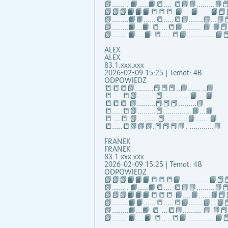
📗...... . 📙…..📙📒…. 📒📘📘……...📘📕
📗📗📗📙📙📙📒📒📒 📘….📘…...📘📕
📗……..📙📙…...📒…..📒📘…….📘…📘📕
📗……..📙…📙 📒 …📒📘……... 📘 📘
📗……. 📙….📙 📒…..📒📘…………..📘📕
ALEX
ALEX
83.1.xxx.xxx
2026-02-09 15:25 | Temat: 4B
ODPOWIEDZ
📒📒📒📗………📕📕📕..📘…… ..📘
📒…. 📒📗………📕………….📘….📘
📒📒📒 📗………📕📕📕………📘
📒…..📒📗………📕…………..📘…📘
📒 …📒 📗……….📕………..📘…… 📘
📒…..📒📗📗📗.📕📕📕📘. …………📘
FRANEK
FRANEK
83.1.xxx.xxx
2026-02-09 15:25 | Temat: 4B
ODPOWIEDZ
📗📗📗📙📙📙📒📒📒📘……..….. 📘📕📕
📗...... . 📙…..📙📒…. 📒📘📘……...📘📕
📗📗📗📙📙📙📒📒📒 📘….📘…...📘📕
📗……..📙📙…...📒…..📒📘…….📘…📘📕
📗……..📙…📙 📒 …📒📘……... 📘 📘
📗……. 📙….📙 📒…..📒📘…………..📘📕