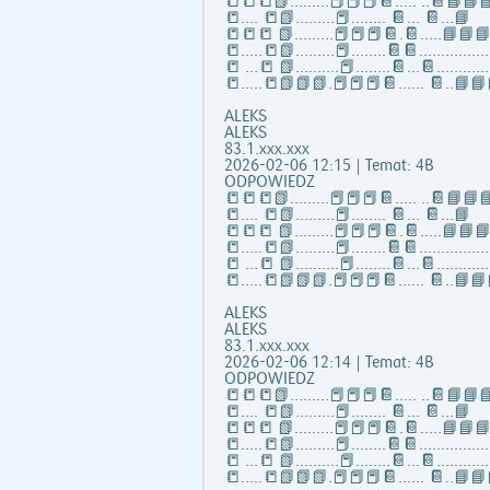
📒📒📒📗………📕📕📕📔..... ..📔📘📘
📒…. 📒📗………📕…….. 📔... 📔…📘
📒📒📒 📗………📕📕📕📔.📔.….📘📘
📒…..📒📗………📕……..📔📔...…………
📒 …📒 📗……….📕……..📔…📔………….
📒…..📒📗📗📗.📕📕📕📔...... 📔..📘📘
ALEKS
ALEKS
83.1.xxx.xxx
2026-02-06 12:15 | Temat: 4B
ODPOWIEDZ
📒📒📒📗………📕📕📕📔..... ..📔📘📘
📒…. 📒📗………📕…….. 📔... 📔…📘
📒📒📒 📗………📕📕📕📔.📔.….📘📘
📒…..📒📗………📕……..📔📔...…………
📒 …📒 📗……….📕……..📔…📔………….
📒…..📒📗📗📗.📕📕📕📔...... 📔..📘📘
ALEKS
ALEKS
83.1.xxx.xxx
2026-02-06 12:14 | Temat: 4B
ODPOWIEDZ
📒📒📒📗………📕📕📕📔..... ..📔📘📘
📒…. 📒📗………📕…….. 📔... 📔…📘
📒📒📒 📗………📕📕📕📔.📔.….📘📘
📒…..📒📗………📕……..📔📔...…………
📒 …📒 📗……….📕……..📔…📔………….
📒…..📒📗📗📗.📕📕📕📔...... 📔..📘📘