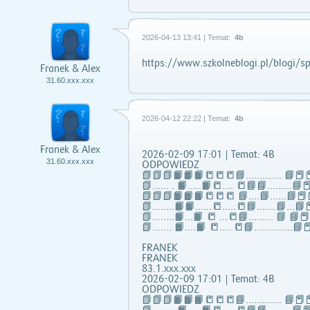
2026-04-13 13:41 | Temat:
4b
https://www.szkolneblogi.pl/blogi/sp
Franek & Alex
31.60.xxx.xxx
2026-04-12 22:22 | Temat:
4b
Franek & Alex
2026-02-09 17:01 | Temat: 4B
31.60.xxx.xxx
ODPOWIEDZ
📗📗📗📙📙📙📒📒📒📘……..….. 📘📕📕
📗...... . 📙…..📙📒…. 📒📘📘……...📘📕
📗📗📗📙📙📙📒📒📒 📘….📘…...📘📕
📗……..📙📙…...📒…..📒📘…….📘…📘📕
📗……..📙…📙 📒 …📒📘……... 📘 📘
📗……. 📙….📙 📒…..📒📘…………..📘📕
FRANEK
FRANEK
83.1.xxx.xxx
2026-02-09 17:01 | Temat: 4B
ODPOWIEDZ
📗📗📗📙📙📙📒📒📒📘……..….. 📘📕📕