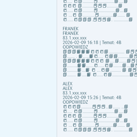
📒…. 📒📗………📕………….📘….📘
📒📒📒 📗………📕📕📕………📘
📒…..📒📗………📕…………..📘…📘
📒 …📒 📗……….📕………..📘…… 📘
📒…..📒📗📗📗.📕📕📕📘. …………📘
FRANEK
FRANEK
83.1.xxx.xxx
2026-02-09 16:18 | Temat: 4B
ODPOWIEDZ
📗📗📗📙📙📙📒📒📒📘……..….. 📘📕📕
📗...... . 📙…..📙📒…. 📒📘📘……...📘📕
📗📗📗📙📙📙📒📒📒 📘….📘…...📘📕
📗……..📙📙…...📒…..📒📘…….📘…📘📕
📗……..📙…📙 📒 …📒📘……... 📘 📘
📗……. 📙….📙 📒…..📒📘…………..📘📕
ALEX
ALEX
83.1.xxx.xxx
2026-02-09 15:26 | Temat: 4B
ODPOWIEDZ
📒📒📒📗………📕📕📕..📘…… ..📘
📒…. 📒📗………📕………….📘….📘
📒📒📒 📗………📕📕📕………📘
📒…..📒📗………📕…………..📘…📘
📒 …📒 📗……….📕………..📘…… 📘
📒…..📒📗📗📗.📕📕📕📘. …………📘