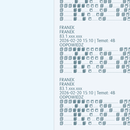
📗...... . 📙…..📙📒…. 📒📘📘……...📘📕
📗📗📗📙📙📙📒📒📒 📘….📘…...📘📕
📗……..📙📙…...📒…..📒📘…….📘…📘📕
📗……..📙…📙 📒 …📒📘……... 📘 📘
📗……. 📙….📙 📒…..📒📘…………..📘📕
FRANEK
FRANEK
83.1.xxx.xxx
2026-02-20 15:10 | Temat: 4B
ODPOWIEDZ
📗📗📗📙📙📙📒📒📒📘……..….. 📘📕📕
📗...... . 📙…..📙📒…. 📒📘📘……...📘📕
📗📗📗📙📙📙📒📒📒 📘….📘…...📘📕
📗……..📙📙…...📒…..📒📘…….📘…📘📕
📗……..📙…📙 📒 …📒📘……... 📘 📘
📗……. 📙….📙 📒…..📒📘…………..📘📕
FRANEK
FRANEK
83.1.xxx.xxx
2026-02-20 15:10 | Temat: 4B
ODPOWIEDZ
📗📗📗📙📙📙📒📒📒📘……..….. 📘📕📕
📗...... . 📙…..📙📒…. 📒📘📘……...📘📕
📗📗📗📙📙📙📒📒📒 📘….📘…...📘📕
📗……..📙📙…...📒…..📒📘…….📘…📘📕
📗……..📙…📙 📒 …📒📘……... 📘 📘
📗……. 📙….📙 📒…..📒📘…………..📘📕