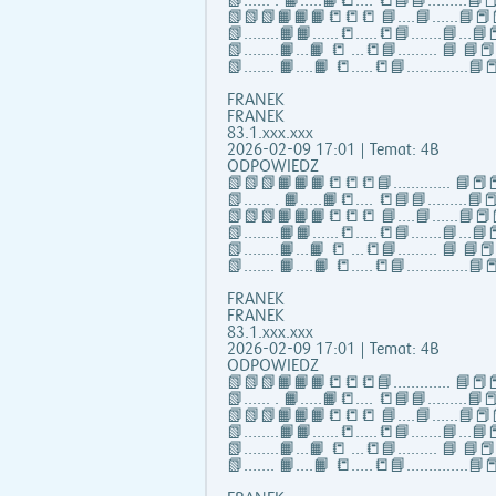
📗...... . 📙…..📙📒…. 📒📘📘……...📘📕
📗📗📗📙📙📙📒📒📒 📘….📘…...📘📕
📗……..📙📙…...📒…..📒📘…….📘…📘📕
📗……..📙…📙 📒 …📒📘……... 📘 📘
📗……. 📙….📙 📒…..📒📘…………..📘📕
FRANEK
FRANEK
83.1.xxx.xxx
2026-02-09 17:01 | Temat: 4B
ODPOWIEDZ
📗📗📗📙📙📙📒📒📒📘……..….. 📘📕📕
📗...... . 📙…..📙📒…. 📒📘📘……...📘📕
📗📗📗📙📙📙📒📒📒 📘….📘…...📘📕
📗……..📙📙…...📒…..📒📘…….📘…📘📕
📗……..📙…📙 📒 …📒📘……... 📘 📘
📗……. 📙….📙 📒…..📒📘…………..📘📕
FRANEK
FRANEK
83.1.xxx.xxx
2026-02-09 17:01 | Temat: 4B
ODPOWIEDZ
📗📗📗📙📙📙📒📒📒📘……..….. 📘📕📕
📗...... . 📙…..📙📒…. 📒📘📘……...📘📕
📗📗📗📙📙📙📒📒📒 📘….📘…...📘📕
📗……..📙📙…...📒…..📒📘…….📘…📘📕
📗……..📙…📙 📒 …📒📘……... 📘 📘
📗……. 📙….📙 📒…..📒📘…………..📘📕