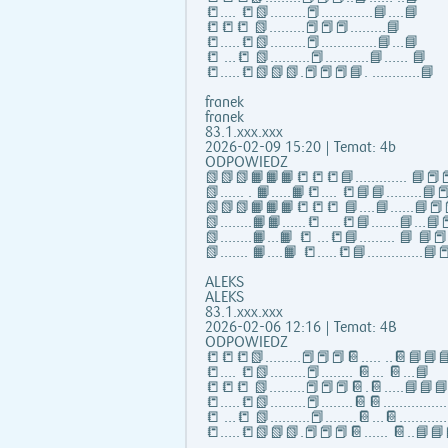
📒…. 📒📗………📕………….📘….📘
📒📒📒 📗………📕📕📕………📘
📒…..📒📗………📕…………..📘…📘
📒 …📒 📗……….📕………..📘…… 📘
📒…..📒📗📗📗.📕📕📕📘. …………📘
franek
franek
83.1.xxx.xxx
2026-02-09 15:20 | Temat: 4b
ODPOWIEDZ
📗📗📗📙📙📙📒📒📒📘……..….. 📘📕📕
📗...... . 📙…..📙📒…. 📒📘📘……...📘📕
📗📗📗📙📙📙📒📒📒 📘….📘…...📘📕
📗……..📙📙…...📒…..📒📘…….📘…📘📕
📗……..📙…📙 📒 …📒📘……... 📘 📘
📗……. 📙….📙 📒…..📒📘…………..📘📕
ALEKS
ALEKS
83.1.xxx.xxx
2026-02-06 12:16 | Temat: 4B
ODPOWIEDZ
📒📒📒📗………📕📕📕📔..... ..📔📘📘
📒…. 📒📗………📕…….. 📔... 📔…📘
📒📒📒 📗………📕📕📕📔.📔.….📘📘
📒…..📒📗………📕……..📔📔...…………
📒 …📒 📗……….📕……..📔…📔………….
📒…..📒📗📗📗.📕📕📕📔...... 📔..📘📘