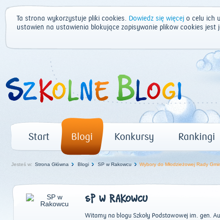
Ta strona wykorzystuje pliki cookies.
Dowiedz się więcej
o celu ich 
ustawień na ustawienia blokujące zapisywanie plików cookies jest
Start
Blogi
Konkursy
Rankingi
Jesteś w:
Strona Główna
Blogi
SP w Rakowcu
Wybory do Młodzieżowej Rady Gmi
SP W RAKOWCU
Witamy na blogu Szkoły Podstawowej im. gen. Augu