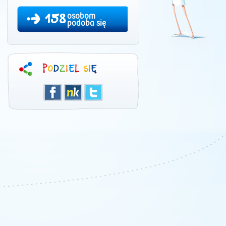
158
osobom
podoba się