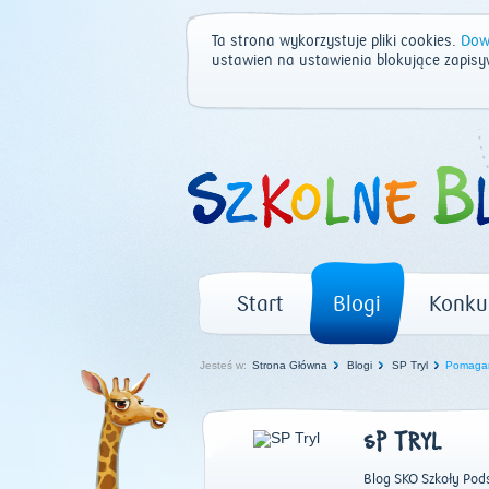
Ta strona wykorzystuje pliki cookies.
Dowi
ustawień na ustawienia blokujące zapisy
Start
Blogi
Konku
Jesteś w:
Strona Główna
Blogi
SP Tryl
Pomagam
SP TRYL
Blog SKO Szkoły Pod