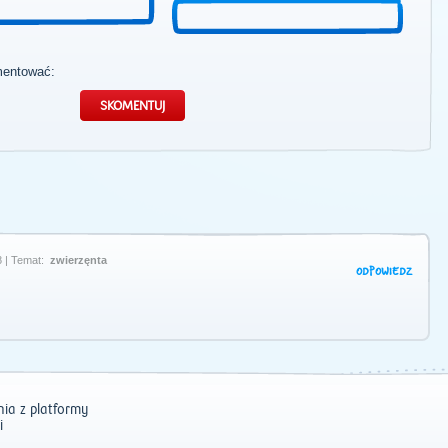
mentować:
 | Temat:
zwierzęnta
ODPOWIEDZ
ia z platformy
i