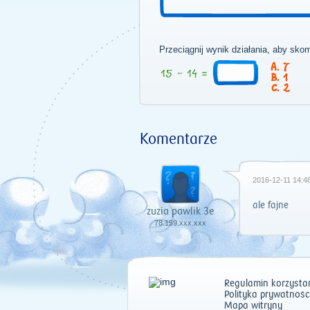
Przeciągnij wynik działania, aby sko
7
1
2
Komentarze
2016-12-11 14:48
ale fajne
zuzia pawlik 3e
78.159.xxx.xxx
Regulamin korzystan
Polityka prywatnośc
Mapa witryny