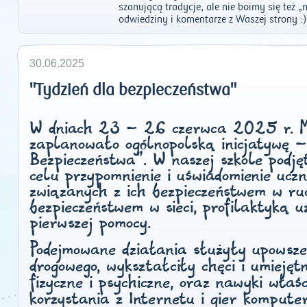
szanującą tradycje, ale nie boimy się też 
odwiedziny i komentarze z Waszej strony :)
30.06.2025
"Tydzień dla bezpieczeństwa"
W dniach 23 – 26 czerwca 2025 r. Mi
zaplanowało ogólnopolską inicjatywę –
Bezpieczeństwa”. W naszej szkole podję
celu przypomnienie i uświadomienie ucz
związanych z ich bezpieczeństwem w ru
bezpieczeństwem w sieci, profilaktyką u
pierwszej pomocy.
Podejmowane działania służyły upowsze
drogowego, wykształciły chęci i umiejęt
fizyczne i psychiczne, oraz nawyki właś
korzystania z Internetu i gier kompute