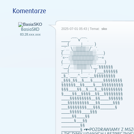
Komentarze
BasiaSKO
2025-07-01 05:43 | Temat:
sko
83.28.xxx.xxx
____.´¯¯`v´¯¯`.
___( ………|……… )
_.´… \░▒▒▒░/`…´.
(……░▒▒▒▒▒▒░……)
´=--░▒▒▒▒▒▒▒░--=
(……░▒▒▒▒▒▒░.……)
`.__/…░▒▒▒░\ __´§§§§§§
___(……… |……… )´___§§§§§§
_§_`.___.^.___.´__§§§§§§§§§
_§§§_§§__§___§_____§§§§§§§§
§§§§§§__§§____§___§§§§§§§§§
§§§____§§__§___§__§§§§§§§§§
§____§§__§§§§__§§__§§§§§§§§
____§§§§§§§§§__§§____§§§§§§
___§§§§§§§§§___§§______§§§
___§§§§§§§§___§§§_______§
____§§§§§____§§§
_____§§____§§
______§___§§
_________§§
_________§ •♥•POZDRAWIAMY Z M