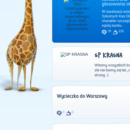
głosowania i
W rywalizacji wzi
Szkolnych Kas Os
charakter szczeg
egidą banku.
76
133
SP KRASNA
Witamy wszystkich bar
ale nie boimy się też
strony :).
Wycieczka do Warszawy
0
0