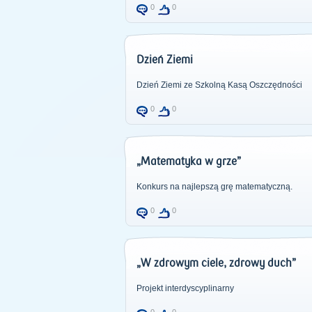
0
0
Dzień Ziemi
Dzień Ziemi ze Szkolną Kasą Oszczędności
0
0
„Matematyka w grze”
Konkurs na najlepszą grę matematyczną.
0
0
„W zdrowym ciele, zdrowy duch”
Projekt interdyscyplinarny