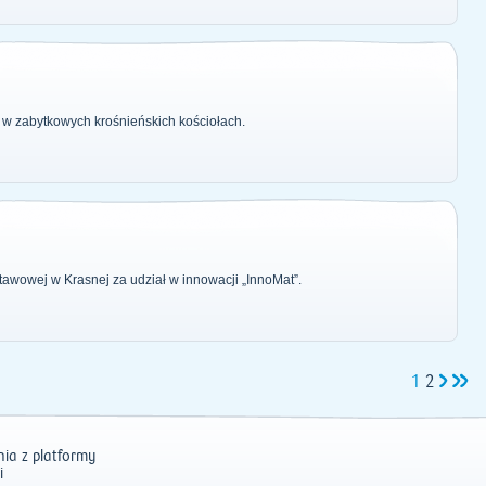
 w zabytkowych krośnieńskich kościołach.
stawowej w Krasnej za udział w innowacji „InnoMat”.
1
2
ia z platformy
i