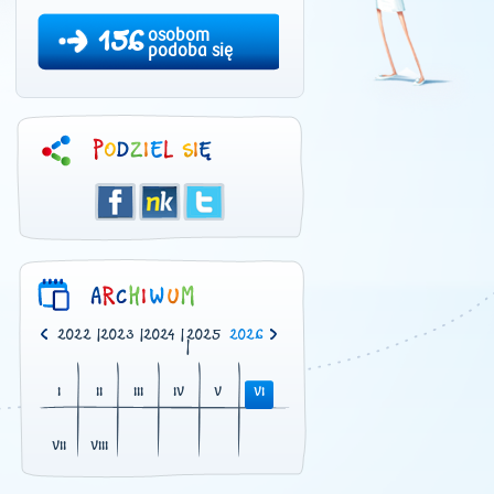
156
osobom
podoba się
0
|
2021
|
2022
|
2023
|
2024
|
2025
2026
|
I
II
III
IV
V
VI
VII
VIII