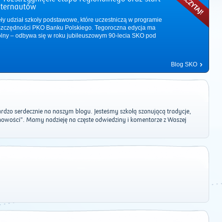
nternautów
ęły udział szkoły podstawowe, które uczestniczą w programie
zczędności PKO Banku Polskiego. Tegoroczna edycja ma
ólny – odbywa się w roku jubileuszowym 90-lecia SKO pod
Blog SKO
dzo serdecznie na naszym blogu. Jesteśmy szkołą szanującą tradycje,
 „nowości”. Mamy nadzieję na częste odwiedziny i komentarze z Waszej
2011
|
2012
|
2013
|
2014
|
2015
|
2016
|
2017
|
2018
|
2019
|
202