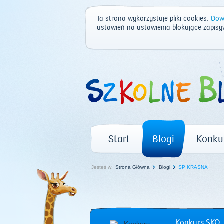
Ta strona wykorzystuje pliki cookies.
Dowi
ustawień na ustawienia blokujące zapisy
Start
Blogi
Konku
Jesteś w:
Strona Główna
Blogi
SP KRASNA
Konkurs SKO –