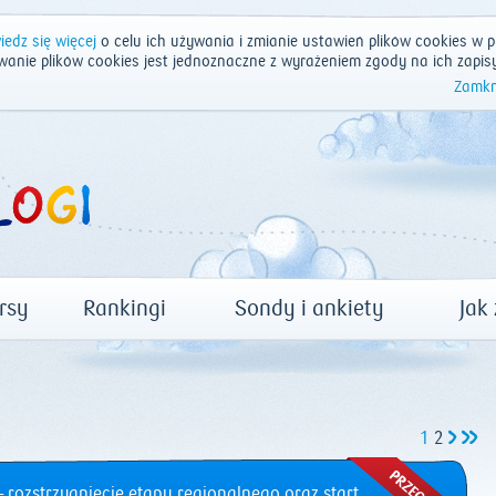
edz się więcej
o celu ich używania i zmianie ustawień plików cookies w p
wanie plików cookies jest jednoznaczne z wyrażeniem zgody na ich zapis
Zamkn
rsy
Rankingi
Sondy i ankiety
Jak
1
2
 rozstrzygnięcie etapu regionalnego oraz start