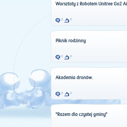
Warsztaty z Robotem Unitree Go2 Ai
0
0
Piknik rodzinny
0
0
Akademia dronów.
0
0
"Razem dla czystej gminy"