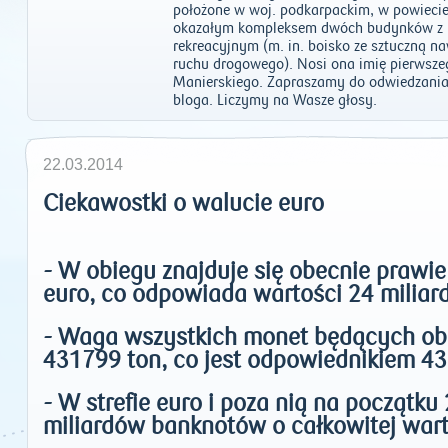
położone w woj. podkarpackim, w powiecie
okazałym kompleksem dwóch budynków z 
rekreacyjnym (m. in. boisko ze sztuczną n
ruchu drogowego). Nosi ona imię pierwsze
Manierskiego. Zapraszamy do odwiedzania
bloga. Liczymy na Wasze głosy.
22.03.2014
Ciekawostki o walucie euro
- W obiegu znajduje się obecnie prawi
euro, co odpowiada wartości 24 miliard
- Waga wszystkich monet będących ob
431799 ton, co jest odpowiednikiem 43 w
- W strefie euro i poza nią na początk
miliardów banknotów o całkowitej wart