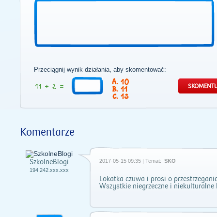
Przeciągnij wynik działania, aby skomentować:
10
11
13
Komentarze
SzkolneBlogi
2017-05-15 09:35 | Temat:
SKO
194.242.xxx.xxx
Lokatka czuwa i prosi o przestrzegan
Wszystkie niegrzeczne i niekulturaln