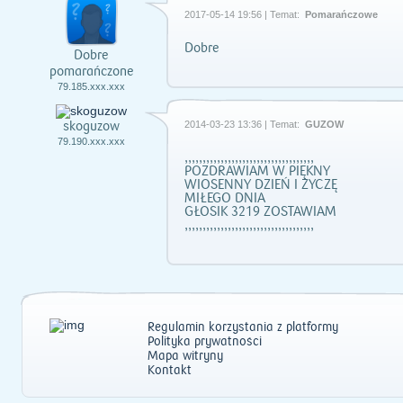
2017-05-14 19:56 | Temat:
Pomarańczowe
Dobre
Dobre
pomarańczone
79.185.xxx.xxx
skoguzow
2014-03-23 13:36 | Temat:
GUZÓW
79.190.xxx.xxx
,,,,,,,,,,,,,,,,,,,,,,,,,,,,,,,,,,,,
POZDRAWIAM W PIĘKNY
WIOSENNY DZIEŃ I ŻYCZĘ
MIŁEGO DNIA
GŁOSIK 3219 ZOSTAWIAM
,,,,,,,,,,,,,,,,,,,,,,,,,,,,,,,,,,,,
Regulamin korzystania z platformy
Polityka prywatności
Mapa witryny
Kontakt