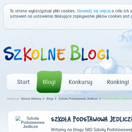
Ta strona wykorzystuje pliki cookies.
Dowiedz się więcej
o celu ich 
ustawień na ustawienia blokujące zapisywanie plików cookies jest
Start
Blogi
Konkursy
Rankingi
Jesteś w:
Strona Główna
Blogi
Szkoła Podstawowa Jedlicze
Ciekawostki o waluci
SZKOŁA PODSTAWOWA JEDLICZ
Witamy na blogu SKO Szkoły Podstawowej w 