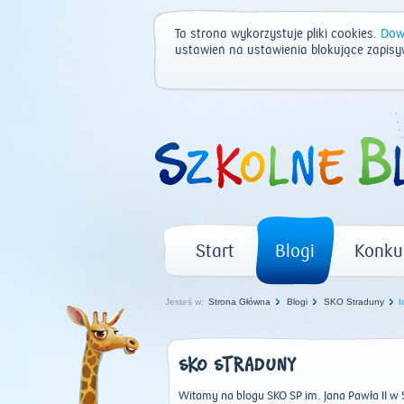
Ta strona wykorzystuje pliki cookies.
Dowi
ustawień na ustawienia blokujące zapisy
Start
Blogi
Konku
Jesteś w:
Strona Główna
Blogi
SKO Straduny
I
SKO STRADUNY
Witamy na blogu SKO SP im. Jana Pawła II w S