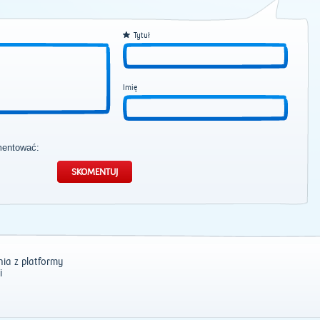
Tytuł
Imię
mentować:
ia z platformy
i