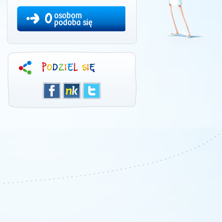
0
osobom
podoba się