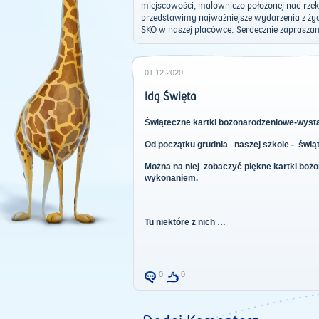
miejscowości, malowniczo położonej nad rzeką
przedstawimy najważniejsze wydarzenia z życi
SKO w naszej placówce. Serdecznie zaprasza
01.12.2020
Idą Święta
Świąteczne kartki bożonarodzeniowe-wyst
Od początku grudnia naszej szkole - świ
Można na niej zobaczyć piękne kartki bo
wykonaniem.
Tu niektóre z nich …
0
0