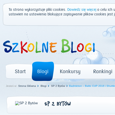
Ta strona wykorzystuje pliki cookies.
Dowiedz się więcej
o celu ich 
ustawień na ustawienia blokujące zapisywanie plików cookies jest
Start
Blogi
Konkursy
Rankingi
Jesteś w:
Strona Główna
Blogi
SP 2 Bytów
Badminton – Baltic CUP 2016 i Shuttl
SP 2 BYTÓW