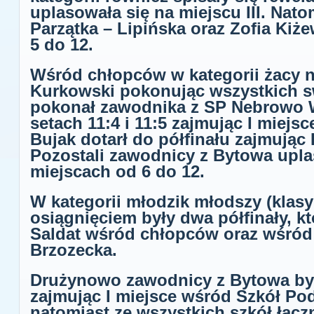
uplasowała się na miejscu III. Nat
Parzątka – Lipińska oraz Zofia Kiż
5 do 12.
Wśród chłopców w kategorii żacy na
Kurkowski pokonując wszystkich sw
pokonał zawodnika z SP Nebrowo 
setach 11:4 i 11:5 zajmując I miejsc
Bujak dotarł do półfinału zajmując I
Pozostali zawodnicy z Bytowa upla
miejscach od 6 do 12.
W kategorii młodzik młodszy (klasy
osiągnięciem były dwa półfinały, k
Saldat wśród chłopców oraz wśród 
Brzozecka.
Drużynowo zawodnicy z Bytowa byl
zajmując I miejsce wśród Szkół P
natomiast ze wszystkich szkół łącz