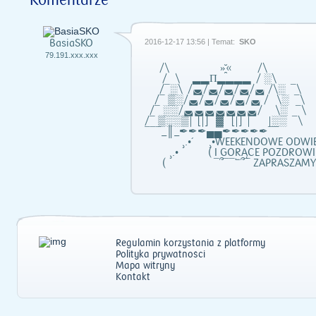
Komentarze
BasiaSKO
2016-12-17 13:56 | Temat:
SKO
79.191.xxx.xxx
/\ »̯̆« /\
/ \ ▂▂Π▂▂▂▂ / ░\
/¯░\ /◛/◛/◛/◛/◛ /\░ ¯\
/¯ ▒░/◛/◛/◛/◛/◛ / \░ ¯\
/¯ ░░/◛◛◛◛◛◛◛/ \░ ¯\
/¯ ▒░░▒| [|] ▓ [|] | |░░ ¯\
¯¯¯_║_✒✒✒▄▄✒✒✒✒✒¯¯
¸.•´ ¸•WEEKENDOWE ODWIED
¸.• ( I GORĄCE POZDROWIE
( ¯՞¯¯՟՞¯ ZAPRASZAMY DO
Regulamin korzystania z platformy
Polityka prywatności
Mapa witryny
Kontakt