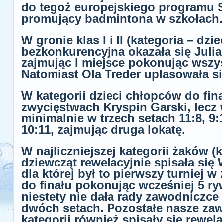
do tegoż europejskiego programu 
promujący badmintona w szkołach
W gronie klas I i II (kategoria – dzi
bezkonkurencyjna okazała się Juli
zajmując I miejsce pokonując wszys
Natomiast Ola Treder uplasowała się
W kategorii dzieci chłopców do fina
zwycięstwach Kryspin Garski, lecz w
minimalnie w trzech setach 11:8, 9:1
10:11, zajmując druga lokatę.
W najliczniejszej kategorii żaków (kl
dziewcząt rewelacyjnie spisała się 
dla której był to pierwszy turniej w 
do finału pokonując wcześniej 5 ry
niestety nie dała rady zawodniczce
dwóch setach. Pozostałe nasze zaw
kategorii również spisały się rewel