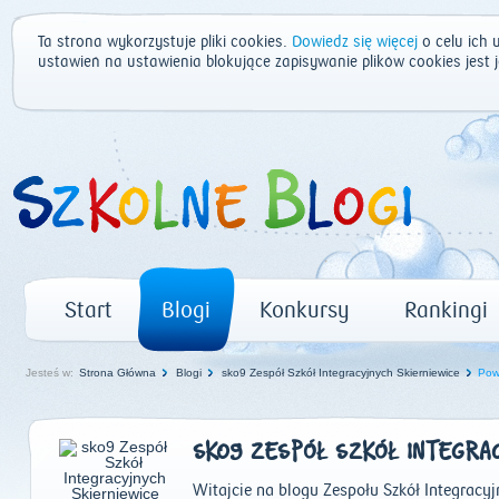
Ta strona wykorzystuje pliki cookies.
Dowiedz się więcej
o celu ich 
ustawień na ustawienia blokujące zapisywanie plików cookies jest
Start
Blogi
Konkursy
Rankingi
Jesteś w:
Strona Główna
Blogi
sko9 Zespół Szkół Integracyjnych Skierniewice
Pow
SKO9 ZESPÓŁ SZKÓŁ INTEGRAC
Witajcie na blogu Zespołu Szkół Integracy