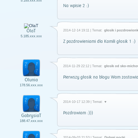
5.185.xxx.xxx
Na wpisie 2 :)
OlaT
2014-12-14 19:11 | Temat:
głosik i pozdrowion
5.185.xxx.xxx
Z pozdrowieniami dla Kamili głosik 1 :)
2014-11-29 22:12 | Temat:
głosik od sko-micho
Pierwszy głosik na blogu Wam zostawia
Olunia
178.56.xxx.xxx
2014-10-17 12:39 | Temat:
♥
Pozdrawiam :)))
GabrysiaT
188.47.xxx.xxx
2014-09-03 21:53 | Temat:
Dobrej nocki