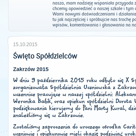
nasza, mam nadzieję wspaniała przygoda 
chcemy opowiedzieć o naszej szkole i tym co 
Wami nowymi doświadczeniami i działania
tu jak najczęściej i spróbujcie nas trochę
wpisów, komentowania i głosowania na na
15.10.2015
Święto Spółdzielców
Zakrzów 2015
W dniu 9 października 2015 roku odbyło się X Sp
zorganizowała Spółdzielnia Uczniowska z Zakrzo
uczennice pracujące w naszej spółdzielni: Aleksa
Weronika Babik, oraz opiekun spółdzielni Dorota
podziękowania kierujemy do Pani Marty Kural, dzię
znaleźliśmy się w Zakrzowie.
Zostaliśmy zaproszenia do uroczego ośrodka Cari
uczniowie i opiekunowie mieli okazję podziwiać uro