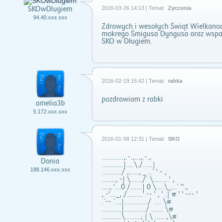
SKOwDlugiem
2016-03-26 14:13 | Temat:
Życzenia
94.40.xxx.xxx
Zdrowych i wesołych Świąt Wielkano
mokrego Śmigusa Dyngusa oraz wspan
SKO w Długiem.
2016-02-19 15:42 | Temat:
rabka
pozdrawiam z rabki
amelia3b
5.172.xxx.xxx
2016-01-08 12:31 | Temat:
SKO
...........,.-.,...,.-.,
Donia
...........|....\./.....|
188.146.xxx.xxx
........../ ,....., _ ..` ' - ,
......., -| \....../` \........' ,
...., '...0 /......| 0 \....\_...` ".,
, -'..._, /........' -- ' , ' .| # ' ' --- '
.`-- ´...|............/ .... \#
..........|.........../ ...... \#
..........\........; | \ ......,\#