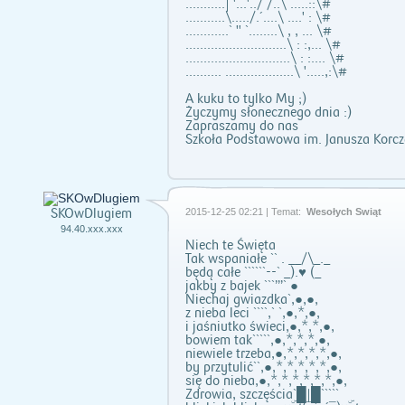
...........| '...'../ /..\ .....::\#
...........\...../.´....\ ....' : \#
............` " `........\ , , ... \#
............................\ : :,... \#
.............................\ : :.... \#
.......... ...................\ '.....,:\#
A kuku to tylko My ;)
Życzymy słonecznego dnia :)
Zapraszamy do nas
Szkoła Podstawowa im. Janusza Korcza
SKOwDlugiem
2015-12-25 02:21 | Temat:
Wesołych Świąt
94.40.xxx.xxx
Niech te Święta
Tak wspaniałe `` . __/\_._
będą całe ``````--` _).♥ (_
jakby z bajek ```’’’` ●
Niechaj gwiazdka`,●,●,
z nieba leci ````,` `,●,*,●,
i jaśniutko świeci,●,*,*,●,
bowiem tak`````,●,*,*,*,●,
niewiele trzeba,●,*,*,*,*,●,
by przytulić``,●,*,*,*,*,*,●,
się do nieba,●,*,*,*,*,*,*,●,
Zdrowia, szczęścia`█|█`````