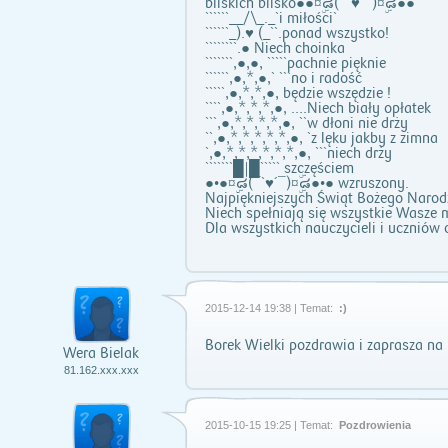
bliskich blisko●●¤ۣۜ๘(¯`♥´¯)¤ۣۜ๘●●
``````__/\_._`i miłości`
``````_).♥ (_``.ponad wszystko!
````````.● Niech choinka
```````,●,●, `````pachnie pięknie
``````,●,*,●,` ```no i radość
`````,●,*,*,●, będzie wszędzie !
````,●,*,*,*,●, ….Niech biały opłatek
```,●,*,*,*,*,●, ``w dłoni nie drży
``,●,*,*,*,*,*,●, `z lęku jakby z zimna
`,●,*,*,*,*,*,*,●, ```niech drży
```````█|█````` szczęściem
●•●¤ۣۜ๘(¯`♥´¯)¤ۣۜ๘●•● wzruszony.
Najpiękniejszych Świąt Bożego Narod
Niech spełniają się wszystkie Wasze 
Dla wszystkich nauczycieli i uczniów 
2015-12-14 19:38 | Temat:
:)
Borek Wielki pozdrawia i zaprasza na 
Wera Bielak
81.162.xxx.xxx
2015-10-15 19:25 | Temat:
Pozdrowienia