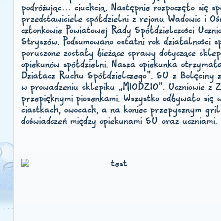
podróżując… ciuchcią. Następnie rozpoczęło się sp
przedstawiciele spółdzielni z rejonu Wadowic i Oś
członkowie Powiatowej Rady Spółdzielczości Uczni
Stryszów. Podsumowano ostatni rok działalności sp
poruszone zostały bieżące sprawy dotyczące skle
opiekunów spółdzielni. Nasza opiekunka otrzymał
Działacz Ruchu Spółdzielczego”. SU z Bolęciny 
w prowadzeniu sklepiku „MIODZIO”. Uczniowie z Z
przepięknymi piosenkami. Wszystko odbywało się w
ciastkach, owocach, a na koniec przepysznym gri
doświadczeń między opiekunami SU oraz uczniami.