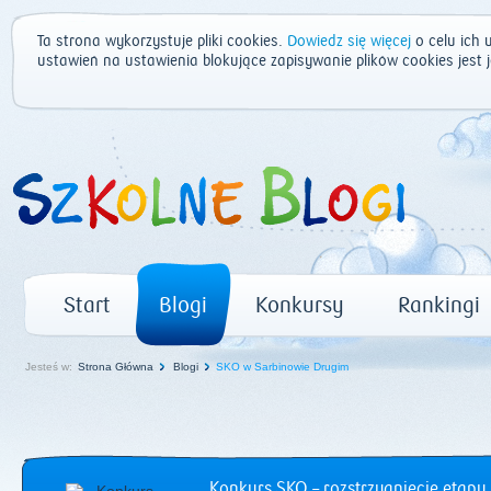
Ta strona wykorzystuje pliki cookies.
Dowiedz się więcej
o celu ich 
ustawień na ustawienia blokujące zapisywanie plików cookies jest
Start
Blogi
Konkursy
Rankingi
Jesteś w:
Strona Główna
Blogi
SKO w Sarbinowie Drugim
Konkurs SKO – rozstrzygnięcie etapu 