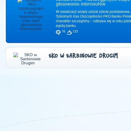
głosowania internautów
W rywalizacji wzięły udział szkoły podstawowe,
Szkolnych Kas Oszczędności PKO Banku Polsk
charakter szczególny – odbywa się w roku jub
egidą banku.
76
133
SKO W SARBINOWIE DRUGIM
2011
|
2012
|
2