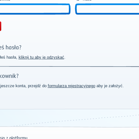
ś hasła?
łeś hasła,
kliknij tu aby je odzyskać
.
kownik?
 jeszcze konta, przejdź do
formularza rejestracyjnego
aby je założyć.
ia z platformy