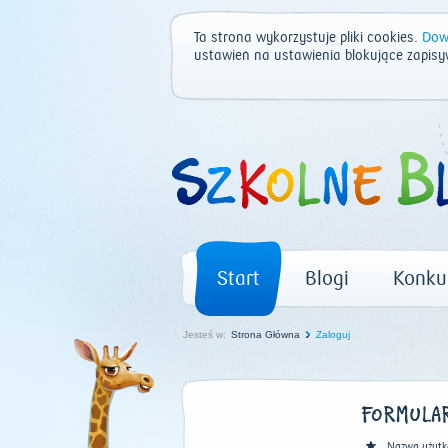
Ta strona wykorzystuje pliki cookies.
Dowi
ustawień na ustawienia blokujące zapisy
Start
Blogi
Konku
Jesteś w:
Strona Główna
Zaloguj
FORMULAR
Nazwa użytk