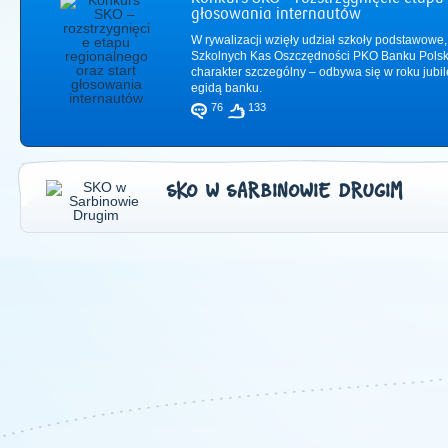
głosowania internautów
W rywalizacji wzięły udział szkoły podstawowe,
Szkolnych Kas Oszczędności PKO Banku Polsk
charakter szczególny – odbywa się w roku jub
egidą banku.
76
133
SKO W SARBINOWIE DRUGIM
2011
|
2012
|
2