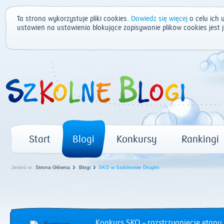
Ta strona wykorzystuje pliki cookies.
Dowiedz się więcej
o celu ich 
ustawień na ustawienia blokujące zapisywanie plików cookies jest
Start
Blogi
Konkursy
Rankingi
Jesteś w:
Strona Główna
Blogi
SKO w Sarbinowie Drugim
Konkurs SKO – rozstrzygnięcie etapu 