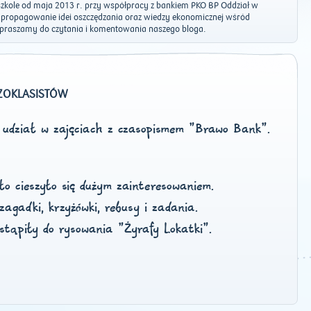
szkole od maja 2013 r. przy współpracy z bankiem PKO BP Oddział w
t propagowanie idei oszczędzania oraz wiedzy ekonomicznej wśród
praszamy do czytania i komentowania naszego bloga.
SZOKLASISTÓW
li udział w zajęciach z czasopismem "Brawo Bank".
ło cieszyło się dużym zainteresowaniem.
zagadki, krzyżówki, rebusy i zadania.
ystąpiły do rysowania "Żyrafy Lokatki".