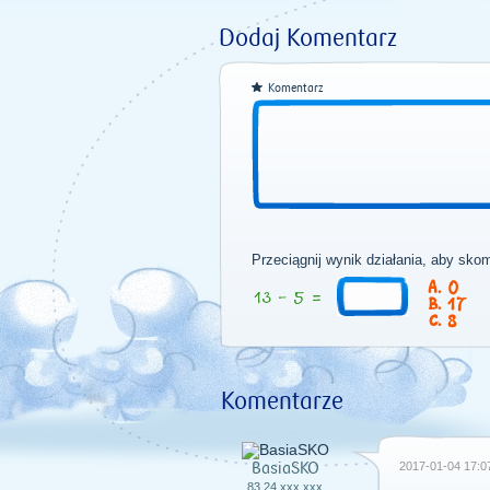
Dodaj Komentarz
Komentarz
Przeciągnij wynik działania, aby sko
0
17
8
Komentarze
BasiaSKO
2017-01-04 17:0
83.24.xxx.xxx