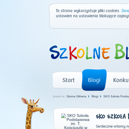
Ta strona wykorzystuje pliki cookies.
Dowi
ustawień na ustawienia blokujące zapisy
Start
Blogi
Konku
Jesteś w:
Strona Główna
Blogi
SKO Szkoła Podstaw
SKO SZKOŁA P
Serdecznie witamy na