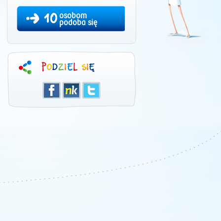
10
osobom
podoba się