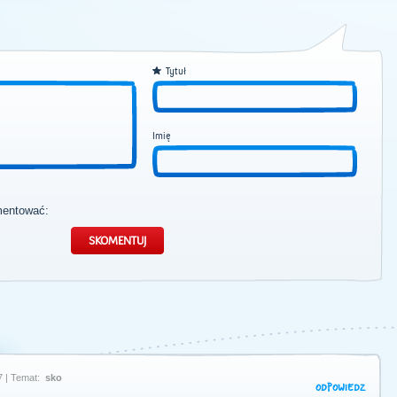
Tytuł
Imię
mentować:
7 | Temat:
sko
ODPOWIEDZ