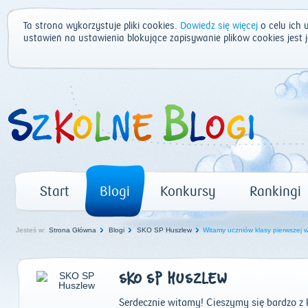
Ta strona wykorzystuje pliki cookies.
Dowiedz się więcej
o celu ich 
ustawień na ustawienia blokujące zapisywanie plików cookies jest
Start
Blogi
Konkursy
Rankingi
Jesteś w:
Strona Główna
Blogi
SKO SP Huszlew
Witamy uczniów klasy pierwszej 
SKO SP HUSZLEW
Serdecznie witamy! Cieszymy się bardzo z