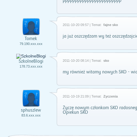
pppppppppppppppppppppppp
2011-10-20 09:57 | Temat:
fajne sko
ja już oszczędzam wy też oszczędzajci
Tomek
79.190.xxx.xxx
SzkolneBlogi
2011-10-20 08:14 | Temat:
sko
178.73.xxx.xxx
my również witamy nowych SKO - wi
2011-10-19 21:09 | Temat:
Życzenia
Życzę nowym członkom SKO radosnego
sphuszlew
Opiekun SKO
83.6.xxx.xxx