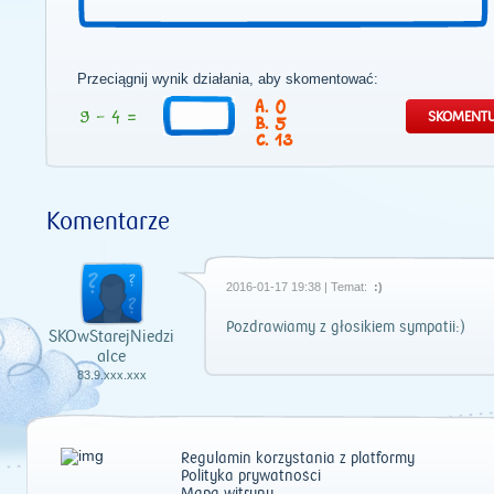
Przeciągnij wynik działania, aby skomentować:
0
5
13
Komentarze
2016-01-17 19:38 | Temat:
:)
Pozdrawiamy z głosikiem sympatii:)
SKOwStarejNiedzi
alce
83.9.xxx.xxx
Regulamin korzystania z platformy
Polityka prywatności