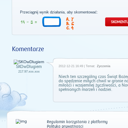
Przeciągnij wynik działania, aby skomentować:
7
6
4
Komentarze
SKOwDlugiem
2012-12-21 16:49 | Temat:
Życzenia
217.97.xxx.xxx
Niech ten szczególny czas Świąt Boże
do spędzenie miłych chwil w gronie na
miłości i wzajemnej życzliwości, a N
spełnionych marzeń i nadziei.
Regulamin korzystania z platformy
Polityka prywatności