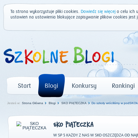
Ta strona wykorzystuje pliki cookies.
Dowiedz się więcej
o celu ich 
ustawień na ustawienia blokujące zapisywanie plików cookies jest
Start
Blogi
Konkursy
Rankingi
Jesteś w:
Strona Główna
Blogi
SKO PIĄTECZKA
Do szkoły wróciliśmy w podSKOka
SKO PIĄTECZKA
W SP 5 KAŻDY Z NAS W SKO OSZCZĘDZA OD NA