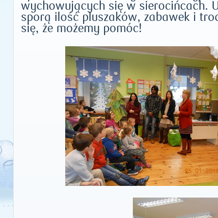
wychowujących się w sierocińcach. 
sporą ilość pluszaków, z
abawe
k i tro
się, że możem