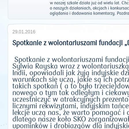
w naszej szkole działa już od wielu lat. C
o naszych działaniach, akcjach i konkursa
oglądania i dodawania komentarzy. Pozdra
29.01.2016
Spotkanie z wolontariuszami fundacji „
Spotkanie z wolontariuszami fundacji
Sylwia Rayska wraz z wolontariuszką 
Indii, opowiadali jak żyją indyjskie dz
warunkach się uczą, jakie są ich pot
takich spotkań ( a to było trzecie)d
nowego o tym tak odległym i ciekaw
uczestniczyć w atrakcyjnych prezent
licznymi rekwizytami, indyjskim tańc
lekcje uczą nas, że warto pomagać i 
dlatego nasze koło SKO zorganizował
upominków i drobiazgów dla indyjskic