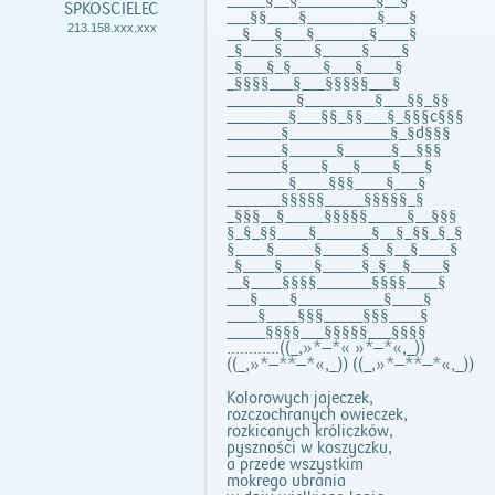
_____§__§__________§__§
SPKOSCIELEC
___§§____§_________§___§
213.158.xxx.xxx
__§___§___§_______§____§
_§____§____§_____§____§
_§___§_§____§___§____§
_§§§§___§___§§§§§___§
_________§_________§___§§_§§
________§___§§_§§___§_§§§c§§§
_______§_____________§_§d§§§
_______§______§______§__§§§
_______§____§___§____§___§
________§____§§§____§___§
_______§§§§§_____§§§§§_§
_§§§__§_____§§§§§_____§__§§§
§_§_§§____§_______§__§_§§_§_§
§____§_____§_____§__§__§____§
_§____§____§_____§_§__§____§
__§____§§§§_______§§§§____§
___§____§___________§____§
____§____§§§_____§§§____§
_____§§§§___§§§§§___§§§§
............((_,»*—*« »*—*«,_))
((_,»*—**—*«,_)) ((_,»*—**—*«,_))
Kolorowych jajeczek,
rozczochranych owieczek,
rozkicanych króliczków,
pyszności w koszyczku,
a przede wszystkim
mokrego ubrania