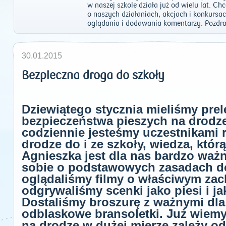
w naszej szkole działa już od wielu lat. C
o naszych działaniach, akcjach i konkursa
oglądania i dodawania komentarzy. Pozdra
30.01.2015
Bezpieczna droga do szkoły
Dziewiątego stycznia mieliśmy prel
bezpieczeństwa pieszych na drodz
codziennie jesteśmy uczestnikami
drodze do i ze szkoły, wiedza, któr
Agnieszka jest dla nas bardzo waż
sobie o podstawowych zasadach do
oglądaliśmy filmy o właściwym za
odgrywaliśmy scenki jako piesi i ja
Dostaliśmy broszurę z ważnymi dla
odblaskowe bransoletki. Już wiemy
na drodze w dużej mierze zależy o