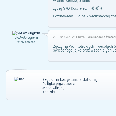
w dniu wielkiego lania
życzy SKO Kościelec::::)))))))))
Pozdrawiamy i głosik wielkanocny zos
SKOwDlugiem
2015-04-03 23:28 | Temat:
Wielkanocne życzen
94.40.xxx.xxx
Życzymy Wam zdrowych i wesołych Ś
święconego jajka oraz wspaniałych u
Regulamin korzystania z platformy
Polityka prywatności
Mapa witryny
Kontakt