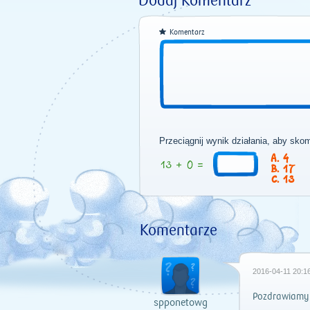
Dodaj Komentarz
Komentarz
Przeciągnij wynik działania, aby sko
4
17
13
Komentarze
2016-04-11 20:16
Pozdrawiamy s
spponetowg