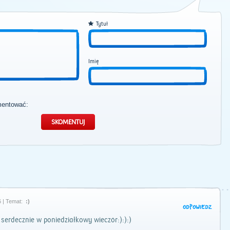
Tytuł
Imię
mentować:
 | Temat:
:)
ODPOWIEDZ
erdecznie w poniedziałkowy wieczór:):):)