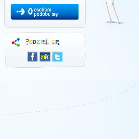
0
osobom
podoba się