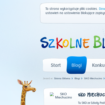
Ta strona wykorzystuje pliki cookies.
Dowi
ustawień na ustawienia blokujące zapisy
Start
Blogi
Konku
Jesteś w:
Strona Główna
Blogi
SKO Miechucino
SKO MIECHUC
Tu SKO ze Szkoły Po