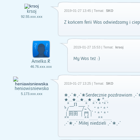
krsoj
2019-01-27 13:45 | Temat:
SKO
92.55.xxx.xxx
Z końcem ferii Was odwiedzamy i cie
2019-01-27 15:53 | Temat:
krsoj
My Was też :)
Amelka.R
46.76.xxx.xxx
2019-01-27 13:25 | Temat:
SKO
heniawisniewska
5.173.xxx.xxx
✬⋰✬⋰✬Serdecznie pozdrawiam
★...★...★...★ ...★ *…
˛ *__Π ___*。* ˚ * ˚* ˚
*/______/~＼˛ ˚ * ˚ * ˚
｜田田 ｜門｜ ˚ * ˚ * ˚
**............**.......**.......
⋰✬⋰ Miłej niedzieli ⋰✬⋰