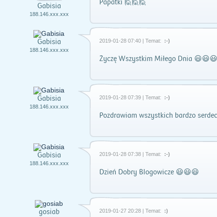
Papatki 🙋🙋🙋
Gabisia
188.146.xxx.xxx
Gabisia
2019-01-28 07:40 | Temat:
:-)
188.146.xxx.xxx
Życzę Wszystkim Miłego Dnia 😃😃
Gabisia
2019-01-28 07:39 | Temat:
:-)
188.146.xxx.xxx
Pozdrawiam wszystkich bardzo serdec
Gabisia
2019-01-28 07:38 | Temat:
:-)
188.146.xxx.xxx
Dzień Dobry Blogowicze 😃😃😃
gosiab
2019-01-27 20:28 | Temat:
:)