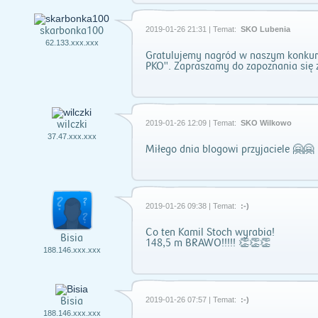
skarbonka100
2019-01-26 21:31 | Temat:
SKO Lubenia
62.133.xxx.xxx
Gratulujemy nagród w naszym konkurs
PKO". Zapraszamy do zapoznania się 
wilczki
2019-01-26 12:09 | Temat:
SKO Wilkowo
37.47.xxx.xxx
Miłego dnia blogowi przyjaciele 🤗🤗
2019-01-26 09:38 | Temat:
:-)
Co ten Kamil Stoch wyrabia!
Bisia
148,5 m BRAWO!!!!! 👏👏👏
188.146.xxx.xxx
Bisia
2019-01-26 07:57 | Temat:
:-)
188.146.xxx.xxx