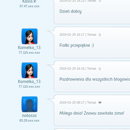
Kasia.R
2019-01-25 18:23 | Temat:
☺
37.47.xxx.xxx
Dzień dobry
2019-01-25 16:17 | Temat:
:)
Fiołki przepiękne :)
Kornelka_13
77.115.xxx.xxx
2019-01-25 16:16 | Temat:
:)
Pozdrowienia dla wszystkich blogowic
Kornelka_13
77.115.xxx.xxx
2019-01-25 08:17 | Temat:
❤️
Miłego dnia! Znowu zawitała zima!
natasza
83.29.xxx.xxx