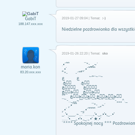
GabiT
2019-01-27 09:04 | Temat:
:-)
188.147.xxx.xxx
Niedzielne pozdrowionka dla wszystk
2019-01-26 22:20 | Temat:
sko
.•´՞՞ ¯“-_„~´
maria.kon
¸.•´ _¸.•´՞՞՞՞
83.20.xxx.xxx
¯“- -´՞՞
ڿ ڿ ՟՞¯՟¯՟
.ڰۣڿ. ڰۣڿ
ڰۣڰۣڿ ڰۣڰۣڿ
ڰۣڿڰۣڿ ڰۣڿڰۣڿ
””¯ ڰۣڿڰۣڿڰۣڿ ڰۣڿڰۣڿڰۣڿ
¯՟-.._„„~””¯՟՞¯՟՞¯՟՞¯՟՞՟՞´-„„„^._
¸.•´՞՞ ¯“-_„~´
¸.•´ _¸.•´՞՞՞՞
_.’•.___.~...’`.......,’•._,.•’•,_..•’
.....’•.__,.•’•.,_.,.•’ ★.•´
`**** Spokojnej nocy *** Pozdrawia