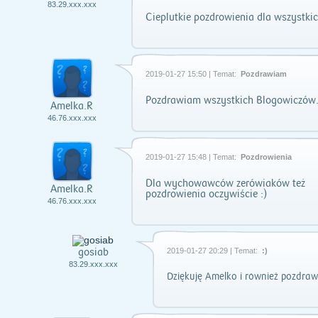
83.29.xxx.xxx
Cieplutkie pozdrowienia dla wszystki
2019-01-27 15:50 | Temat:
Pozdrawiam
Pozdrawiam wszystkich Blogowiczów
Amelka.R
46.76.xxx.xxx
2019-01-27 15:48 | Temat:
Pozdrowienia
Dla wychowawców zerówiaków też
Amelka.R
pozdrowienia oczywiście :)
46.76.xxx.xxx
gosiab
2019-01-27 20:29 | Temat:
:)
83.29.xxx.xxx
Dziękuję Amelko i również pozdraw