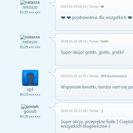
natasza
2019-01-25 08:16 | Temat:
❤️
83.29.xxx.xxx
❤️ ❤️ pozdrowienia dla wszystkich ❤️
natasza
2019-01-25 08:15 | Temat:
fiołki
83.29.xxx.xxx
Super akcja! gratki, gratki, gratki!
2019-01-24 22:37 | Temat:
SP4 Kościerzyna
Wspaniałe kwiatki, bardzo nam się p
sp4
83.23.xxx.xxx
gosiab
2019-01-24 21:26 | Temat:
:)
83.29.xxx.xxx
Super akcja, przepiękne fiołki:) Ciepl
wszystkich blogowiczów:)