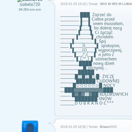
izabela720
2019-01-25 19:18 | Temat:
SKO W SP2 W LUBA
94.254.xxx.xxx
_________.███. Zajrzeć do
_________▐___▌Ciebie przed
_________▐___▌ snem musiałam,
________ ▐____▌ bo dobrej nocy
________▐_____▌ Ci życzyć
_______▐ ______▌ chciałam.
_____▐__________▌ Śpij
____▐_____))_____ ▌ spokojnie,
_____▐____(()____▌wypoczywaj,
______▐___/',(___▌ a jutro z
_______▐_(,"",)_▌ uśmiechem
_________████ nowy dzień
___________█ zaczynaj...
________ █████
_______█✩█✩█✩█- ŻYCZĘ
_______ ██████ CUDOWNEJ
______█✩✩✩✩✩✩█ NOCY
__███▓▓▓▓▓▓▓▓▓███
_____ █▓█▓✩▓██ KOLOROWYCH
_______███████ SNÓW
_______D O B R A N O C***
2019-01-25 18:30 | Temat:
Brawo!!!!!!