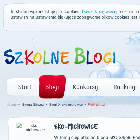
Ta strona wykorzystuje pliki cookies.
Dowiedz się więcej
o celu ich 
ustawień na ustawienia blokujące zapisywanie plików cookies jest
Start
Blogi
Konkursy
Rankingi
Jesteś w:
Strona Główna
Blogi
sko-michowice
Fiołki dla...:)
SKO-MICHOWICE
Witamy cieplutko na blogu SKO Szkoły Po