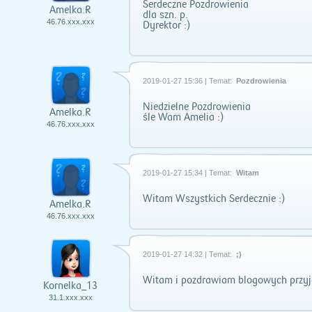
Serdeczne Pozdrowienia
Amelka.R
dla szn. p.
46.76.xxx.xxx
Dyrektor :)
2019-01-27 15:36 | Temat:
Pozdrowienia
Niedzielne Pozdrowienia
Amelka.R
śle Wam Amelia :)
46.76.xxx.xxx
2019-01-27 15:34 | Temat:
Witam
Witam Wszystkich Serdecznie :)
Amelka.R
46.76.xxx.xxx
2019-01-27 14:32 | Temat:
;)
Witam i pozdrawiam blogowych przyja
Kornelka_13
31.1.xxx.xxx