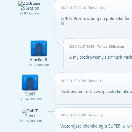
ZSBratian
2019-01-27 10:18 | Temat:
sko
77.87.xxx.xxx
⛄❄⛄ Pozdrawiamy na półmetku ferii
⛄
2019-01-27 15:59 | Temat:
ZSBratian
A my pozdrawiamy z zimnych Mich
Amelka.R
46.76.xxx.xxx
2019-01-27 09:09 | Temat:
:-)
Pozdrawiam rodziców-przedszkolakó
GabiT
188.147.xxx.xxx
GabiT
2019-01-27 09:06 | Temat:
:-)
188.147.xxx.xxx
Wczorajsza choinka była SUPER ☺