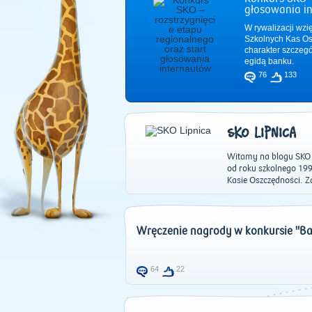
głosowania i
W rywalizacji wzi
Szkolnych Kas Os
charakter szczeg
egidą banku.
76
133
SKO LIPNICA
Witamy na blogu SKO P
od roku szkolnego 19
Kasie Oszczędności. 
Wręczenie nagrody w konkursie "Ba
64
22