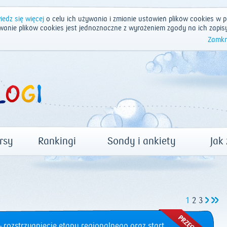
edz się więcej
o celu ich używania i zmianie ustawień plików cookies w p
wanie plików cookies jest jednoznaczne z wyrażeniem zgody na ich zapis
Zamkn
rsy
Rankingi
Sondy i ankiety
Jak
1
2
3
 rozstrzygnięcie etapu regionalnego oraz start