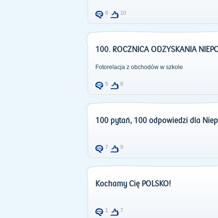
8
10
100. ROCZNICA ODZYSKANIA NIEP
Fotorelacja z obchodów w szkole
5
8
100 pytań, 100 odpowiedzi dla Niep
7
9
Kochamy Cię POLSKO!
1
7