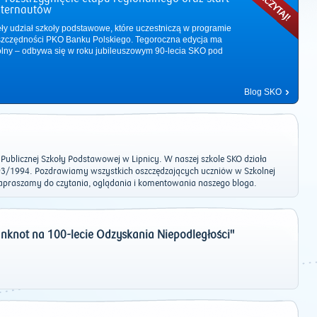
nternautów
ęły udział szkoły podstawowe, które uczestniczą w programie
zczędności PKO Banku Polskiego. Tegoroczna edycja ma
ólny – odbywa się w roku jubileuszowym 90-lecia SKO pod
Blog SKO
ublicznej Szkoły Podstawowej w Lipnicy. W naszej szkole SKO działa
93/1994. Pozdrawiamy wszystkich oszczędzających uczniów w Szkolnej
Zapraszamy do czytania, oglądania i komentowania naszego bloga.
2011
|
2012
|
2013
|
2014
|
2015
|
2016
|
2017
|
2018
|
2019
|
202
nknot na 100-lecie Odzyskania Niepodległości"