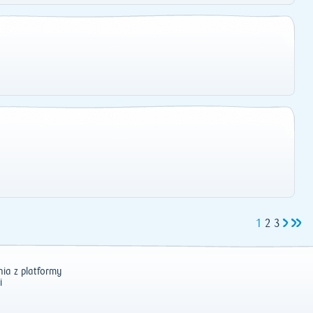
1
2
3
ia z platformy
i