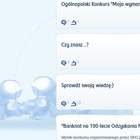
Ogólnopolski Konkurs "Moja wymar
7
5
Czy znasz...?
3
4
Sprawdź swoją wiedzę:)
5
12
"Banknot na 100-lecie Odzyskania N
Wyniki konkursu organizowanego przez SKO 