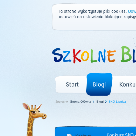
Ta strona wykorzystuje pliki cookies.
Dowi
ustawień na ustawienia blokujące zapisy
Start
Blogi
Konku
Jesteś w:
Strona Główna
Blogi
SKO Lipnica
Konkurs SKO –