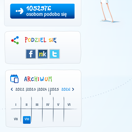
1052976
osobom podoba się
0
|
2021
|
2022
|
2023
|
2024
|
2025
2026
|
I
II
III
IV
V
VI
VII
VIII