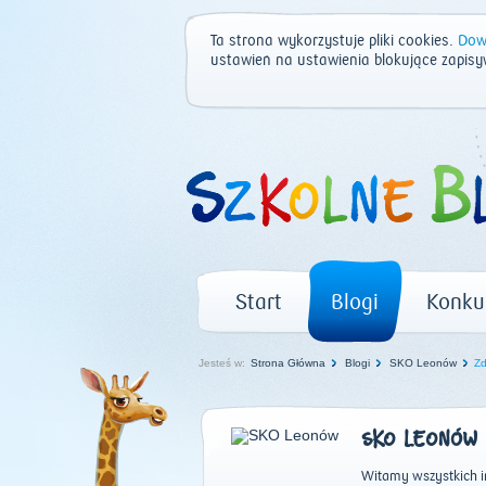
Ta strona wykorzystuje pliki cookies.
Dowi
ustawień na ustawienia blokujące zapisy
Start
Blogi
Konku
Jesteś w:
Strona Główna
Blogi
SKO Leonów
Zd
SKO LEONÓW
Witamy wszystkich 