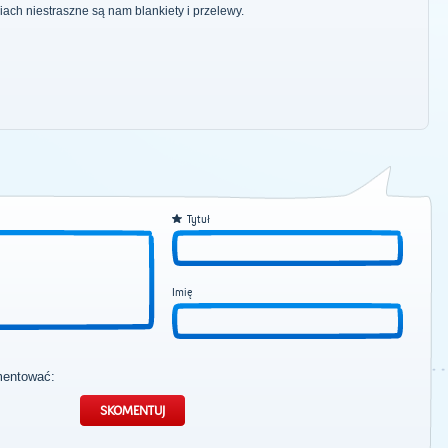
iach niestraszne są nam blankiety i przelewy.
Tytuł
Imię
mentować: