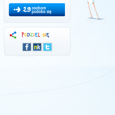
29
osobom
podoba się