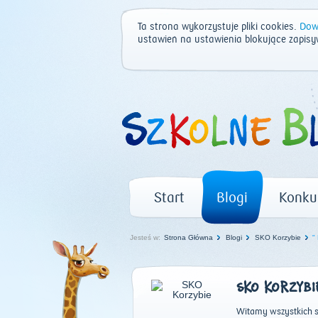
Ta strona wykorzystuje pliki cookies.
Dowi
ustawień na ustawienia blokujące zapisy
Start
Blogi
Konku
Jesteś w:
Strona Główna
Blogi
SKO Korzybie
"
SKO KORZYBI
Witamy wszystkich s