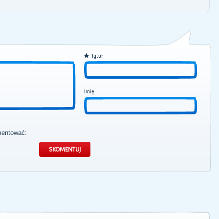
Tytuł
Imię
mentować: