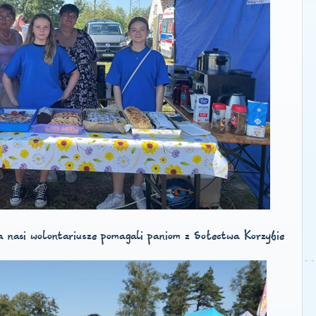
 a nasi wolontariusze pomagali paniom z Sołectwa Korzybie