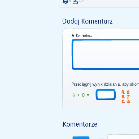
9
104
Dodaj Komentarz
Komentarz
Przeciągnij wynik działania, aby sko
8
7
3
Komentarze