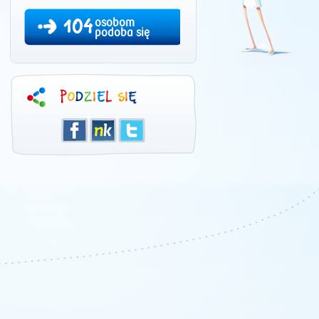
104
osobom
podoba się