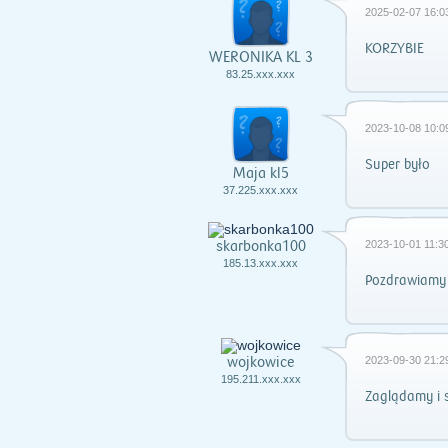
2025-02-07 16:0
KORZYBIE
WERONIKA KL 3
83.25.xxx.xxx
2023-10-08 10:0
Super było
Maja kl5
37.225.xxx.xxx
skarbonka100
2023-10-01 11:30
185.13.xxx.xxx
Pozdrawiamy 
wojkowice
2023-09-30 21:2
195.211.xxx.xxx
Zaglądamy i 