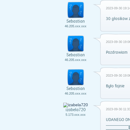
2023-09-30 19:1
30 głosików 
Sebastian
46.205.xxx.xxx
2023-09-30 19:0
Pozdrawiam
Sebastian
46.205.xxx.xxx
2023-09-30 19:0
Było fajnie
Sebastian
46.205.xxx.xxx
izabela720
2023-09-30 11:33
5.173.xxx.xxx
UDANEGO DNIA
___________
___________