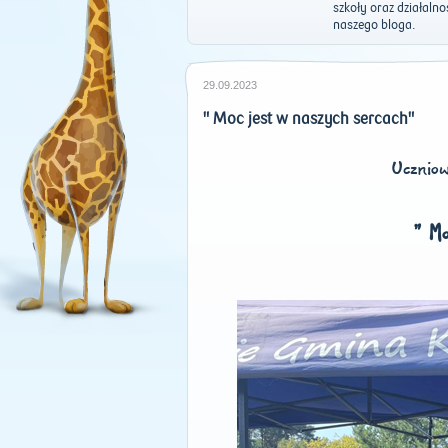
szkoły oraz działaln
naszego bloga.
29.09.2023
" Moc jest w naszych sercach"
Uczniow
" Mo