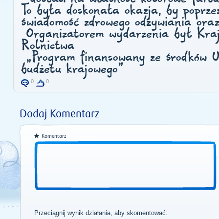
To była doskonała okazja, by poprze
świadomość zdrowego odżywiania ora
Organizatorem wydarzenia był
Kra
Rolnictwa
„Program finansowany ze środków Un
budżetu krajowego”
0
0
Dodaj Komentarz
Komentarz
Przeciągnij wynik działania, aby skomentować: