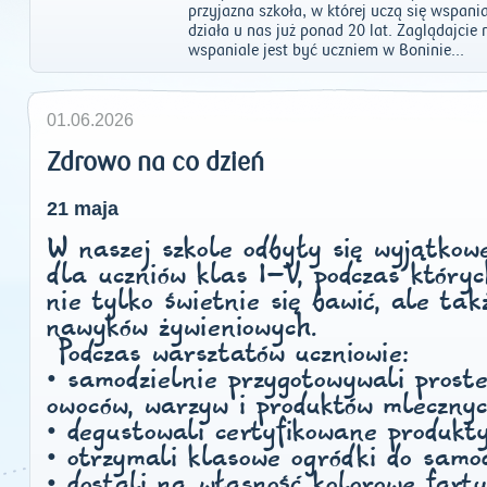
przyjazna szkoła, w której uczą się wspan
działa u nas już ponad 20 lat. Zaglądajcie
wspaniale jest być uczniem w Boninie...
01.06.2026
Zdrowo na co dzień
21 maja
W naszej szkole odbyły się wyjątkow
dla uczniów klas I–V, podczas któryc
nie tylko świetnie się bawić, ale ta
nawyków żywieniowych.
Podczas warsztatów uczniowie:
• samodzielnie przygotowywali prost
owoców, warzyw i produktów mlecznyc
• degustowali certyfikowane produkty
• otrzymali klasowe ogródki do samo
• dostali na własność kolorowe fartu