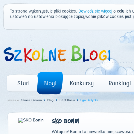
Ta strona wykorzystuje pliki cookies.
Dowiedz się więcej
o celu ich 
ustawień na ustawienia blokujące zapisywanie plików cookies jest
Start
Blogi
Konkursy
Rankingi
Jesteś w:
Strona Główna
Blogi
SKO Bonin
Liga Bałtycka
SKO BONIN
Witajcie! Bonin to niewielka miejscowość n