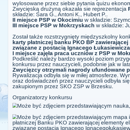
wylosowane przez siebie pytania quizu ekono
Zwycięską drużyną okazała sie reprezentacja
składzie: Sara G., Antoni K., Hubert P..
II miejsce PSP w Okocimiu
w składzie: Szymon
III miejsce PSP w Mokrzyskach
w składzie: Ju
Został także rozstrzygnięty międzyszkolny kon
karty płatniczej banku PKO BP zawierającej
związane z postacią Ignacego Łukasiewicza
I miejsce zajęła praca uczniów z PSP w Mok
Podkreślić należy bardzo wysoki poziom przy
konkursu przez nauczycieli, podobnie jak w lat
Zwycięzcy otrzymali nagrody ufundowane p
Rywalizacja odbyła się w miłej atmosferze. Wy
oraz doświadczeń przez nauczycieli odbyła si
zakupionym przez SKO ZSP w Brzesku.
Organizatorzy konkursu