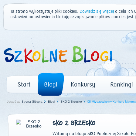
Ta strona wykorzystuje pliki cookies.
Dowiedz się więcej
o celu ich 
ustawień na ustawienia blokujące zapisywanie plików cookies jest
Start
Blogi
Konkursy
Rankingi
Jesteś w:
Strona Główna
Blogi
SKO 2 Brzesko
XII Międzyszkolny Konkurs Matem
SKO 2 BRZESKO
Witamy na blogu SKO Publicznej Szkoły P