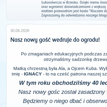
Łukasiewicza w Brzesku. Dzięki niemu moż
oraz wymienić doświadczeniami z większ
mottem przewodnim jest hasło "Kluczem do
Zapraszamy do odwiedzania naszego bloga
30.06.2026
Nasz nowy gość wedruje do ogrodu!
Po zmaganiach edukacyjnych podczas za
otrzymaliśmy sadzonkę drzewa.
Matką chrzestną była Ala, a Ojcem Kuba. Wy
imię -
IGNACY
- to na cześć patrona naszej s
W tym roku obchodzilśmy 40 lec
Nasz nowy gośc został zasadzony 
Będziemy o niego dbać i obserwow