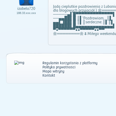
Jadą cieplutkie pozdrowienia z Lubani
izabela720
dla blogowych przyjaciół:) 🌼═══
188.33.xxx.xxx
─────▄▌█▀▀▀▀▀▀▀▀▀▀▀▀▀▌
──▄▄██▌█ ║▌'Pozdrawiam…║▌
▄▄▌▐██▌█ ║▌║serdeczne.║▌║▌
██████▌█▄▄▄▄▄▄▄▄▄▄▄▄▄▌
▀●▀▀▀▀▀▀●●▀▀▀▀▀●●▀▀
🌼════════🌼🌷Miłego weekendu
Regulamin korzystania z platformy
Polityka prywatności
Mapa witryny
Kontakt