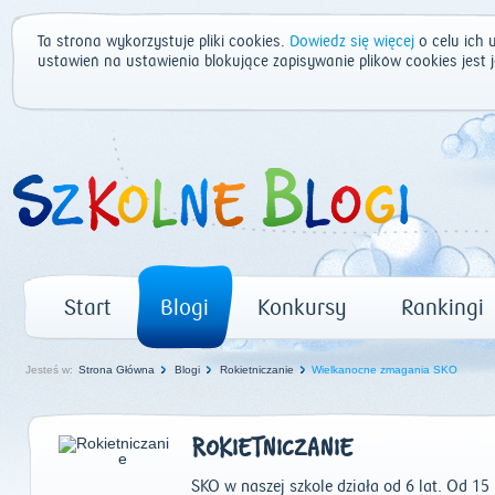
Ta strona wykorzystuje pliki cookies.
Dowiedz się więcej
o celu ich 
ustawień na ustawienia blokujące zapisywanie plików cookies jest
Start
Blogi
Konkursy
Rankingi
Jesteś w:
Strona Główna
Blogi
Rokietniczanie
Wielkanocne zmagania SKO
ROKIETNICZANIE
SKO w naszej szkole działa od 6 lat. Od 1