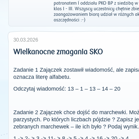
patronatem I oddziału PKO BP z siedzibą w
klas I - III. Wszyscy uczestnicy chętnie zb
zaangażowaniem biorą udział w różnych ak
oszczędności :-)
30.03.2026
Wielkanocne zmagania SKO
Zadanie 1 Zajączek zostawił wiadomość, ale zapis
oznacza literę alfabetu.
Odczytaj wiadomość: 13 – 1 – 13 – 14 – 20
Zadanie 2 Zajączek chce dojść do marchewki. Może
parzystych. Po których liczbach pójdzie ? Zapisz je
zebranych marchewek – ile ich było ? Podaj wynik.
1 -> 2- > 3 -> 11- > 8 -> 5 -> 4 -> 16 -> 20 -> 4