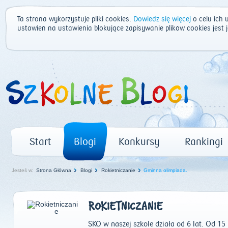
Ta strona wykorzystuje pliki cookies.
Dowiedz się więcej
o celu ich 
ustawień na ustawienia blokujące zapisywanie plików cookies jest
Start
Blogi
Konkursy
Rankingi
Jesteś w:
Strona Główna
Blogi
Rokietniczanie
Gminna olimpiada.
ROKIETNICZANIE
SKO w naszej szkole działa od 6 lat. Od 1