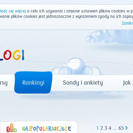
edz się więcej
o celu ich używania i zmianie ustawień plików cookies w p
wanie plików cookies jest jednoznaczne z wyrażeniem zgody na ich zapis
Zamkn
rsy
Rankingi
Sondy i ankiety
Jak
1
2
3
4
…
65