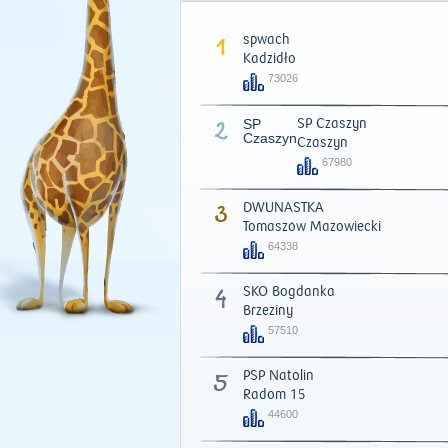
1
spwach
Kadzidło
73026
2
SP
SP Czaszyn
Czaszyn
Czaszyn
67980
3
DWUNASTKA
Tomaszów Mazowiecki
64338
4
SKO Bogdanka
Brzeziny
57510
5
PSP Natolin
Radom 15
44600