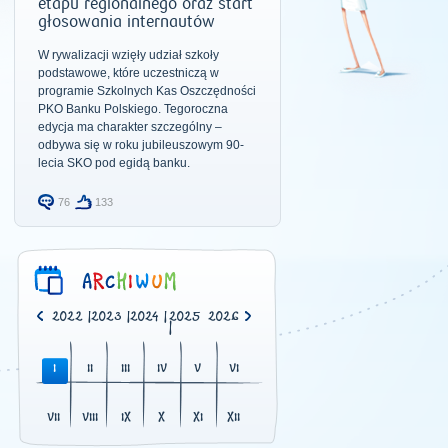
etapu regionalnego oraz start
głosowania internautów
W rywalizacji wzięły udział szkoły
podstawowe, które uczestniczą w
programie Szkolnych Kas Oszczędności
PKO Banku Polskiego. Tegoroczna
edycja ma charakter szczególny –
odbywa się w roku jubileuszowym 90-
lecia SKO pod egidą banku.
76
133
0
|
2021
|
2022
|
2023
|
2024
|
2025
2026
|
I
II
III
IV
V
VI
VII
VIII
IX
X
XI
XII