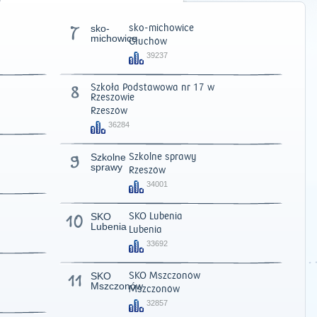
7
sko-
sko-michowice
michowice
Głuchów
39237
8
Szkoła Podstawowa nr 17 w
Rzeszowie
Rzeszów
36284
9
Szkolne
Szkolne sprawy
sprawy
Rzeszów
34001
10
SKO
SKO Lubenia
2011
|
2012
|
2013
|
2014
|
2015
|
2016
|
2017
|
2018
|
2019
|
202
Lubenia
Lubenia
33692
11
SKO
SKO Mszczonów
Mszczonów
Mszczonów
32857