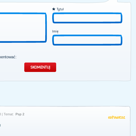
Tytuł
Imię
mentować:
8 | Temat:
Psp 2
ODPOWIEDZ
u