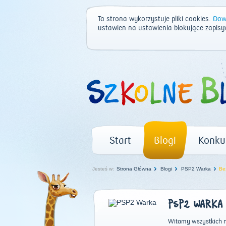
Ta strona wykorzystuje pliki cookies.
Dowi
ustawień na ustawienia blokujące zapisy
Start
Blogi
Konku
Jesteś w:
Strona Główna
Blogi
PSP2 Warka
Be
PSP2 WARKA
Witamy wszystkich n