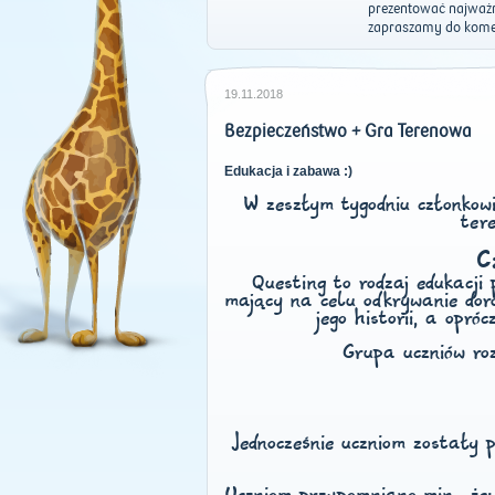
prezentować najważni
zapraszamy do komen
19.11.2018
Bezpieczeństwo + Gra Terenowa
Edukacja i zabawa :)
W zeszłym tygodniu członkowi
ter
C
Questing to rodzaj edukacji
mający na celu odkrywanie doro
jego historii, a opr
Grupa uczniów ro
Jednocześnie uczniom zostały 