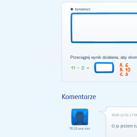
Komentarz
Przeciągnij wynik działania, aby sko
6
10
3
Komentarze
2018-12-01 17:0
O ja jestem t
78.10.xxx.xxx