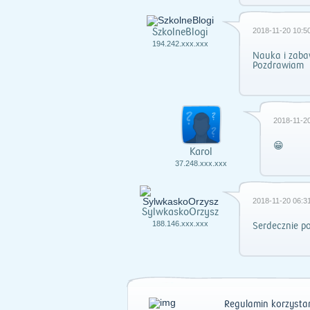
SzkolneBlogi
2018-11-20 10:50
194.242.xxx.xxx
Nauka i zaba
Pozdrawiam
2018-11-20
😁
Karol
37.248.xxx.xxx
2018-11-20 06:31
SylwkaskoOrzysz
188.146.xxx.xxx
Serdecznie p
Regulamin korzystan