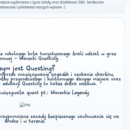
ejsze wydarzenia z życia szkoły oraz działalność SKO. Serdecznie
towania i polubienia naszych wpisów :)
e szkolnego koła turystycznego brali udział w grze
enowej - Warecki Questing.
zym jest Questing?
 poprzez rozwiązywanie zagadek i szukanie skarbów,
bku przyrodniczego i kulturowego danego miejsca oraz
ócz edukacji Questing to także dobra zabawa.
związywała quest pt.: Wareckie Legendy.
przypomniane zasady bezpiecznego zachowania się na
drodze i w terenie.