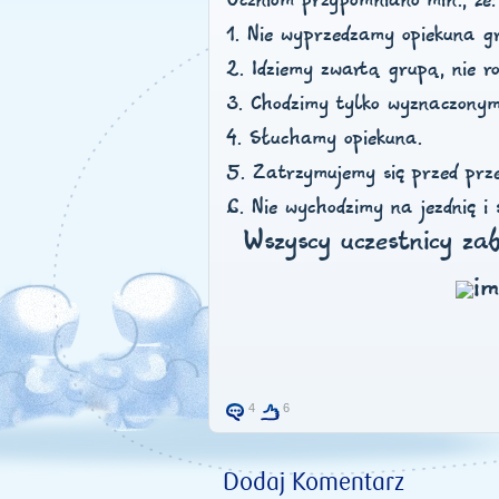
Uczniom przypomniano min., że:
1. Nie wyprzedzamy opiekuna g
2. Idziemy zwartą grupą, nie ro
3. Chodzimy tylko wyznaczonym
4. Słuchamy opiekuna.
5. Zatrzymujemy się przed prze
6. Nie wychodzimy na jezdnię i 
Wszyscy uczestnicy za
4
6
Dodaj Komentarz