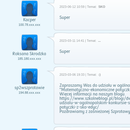
2023-06-12 10:59 | Temat:
SKO
Super
Kacper
100.78.xxx.xxx
2023-03-11 14:41 | Temat:
...
Super
Roksana Skrodzka
185.180.xxx.xxx
2023-03-06 19:33 | Temat:
:)
Zapraszamy Was do udziału w ogólno
sp2wszprotawie
"Matematyczno-ekonomiczne potyczki
194.88.xxx.xxx
Więcej informacji na naszym blogu.
https://www.szkolneblogi.pl/blogi/
udzialu-w-ogolnopolskim-konkursie
potyczki-z-sko-edyc/
Pozdrawiamy z zaśnieżonej Szprot