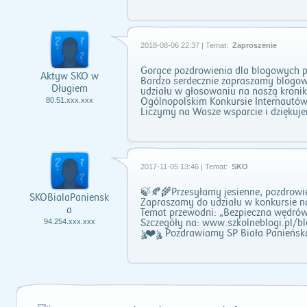
2018-08-06 22:37 | Temat:
Zaproszenie
Gorące pozdrowienia dla blogowych prz
Aktyw SKO w
Bardzo serdecznie zapraszamy blogowi
Długiem
udziału w głosowaniu na naszą kroni
Ogólnopolskim Konkursie Internautów
80.51.xxx.xxx
Liczymy na Wasze wsparcie i dziękuj
2017-11-05 13:46 | Temat:
SKO
🍃🍂🌾Przesyłamy jesienne, pozdrowi
SKOBialaPaniensk
Zapraszamy do udziału w konkursie n
a
Temat przewodni: „Bezpieczna wędrów
Szczegóły na: www.szkolneblogi.pl/bl
94.254.xxx.xxx
ৡৣ❤️ৡৣ Pozdrawiamy SP Biała Panieńsk