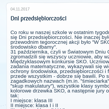
04.11.2017
Dni przedsiębiorczości
Co roku w naszej szkole w ostatnim tygod
się Dni przedsiębiorczości. Nie inaczej b
przewodnim tegorocznej akcji było "W SK
środowisko dbamy".
31 października, czyli w Światowym Dniu 
zgromadzili się wszyscy uczniowie, aby wz
Międzyklasowym konkursie SKO. Uczniowie
zadania matematyczne, wykazywali się wie
ochrony środowiska, przedsiębiorczości i 
przede wszystkim - dobrze się bawili. Po 
zagadkowych nazwach (m.in. "śmieciarka"
"skup makulatury"), wszystkie klasy symbo
kolorowe drzewka SKO, a następnie jury ogł
tak:
I miejsce: klasa III
II miejsce: klasa I i II