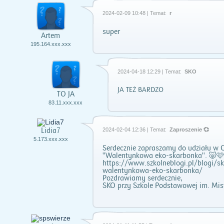
2024-02-09 10:48 | Temat:
r
super
Artem
195.164.xxx.xxx
2024-04-18 12:29 | Temat:
SKO
JA TEŻ BARDZO
TO JA
83.11.xxx.xxx
Lidia7
2024-02-04 12:36 | Temat:
Zaproszenie 💞
5.173.xxx.xxx
Serdecznie zapraszamy do udziału w 
"Walentynkowa eko-skarbonka". 🐷
https://www.szkolneblogi.pl/blogi/s
walentynkowa-eko-skarbonka/
Pozdrawiamy serdecznie,
SKO przy Szkole Podstawowej im. Mis