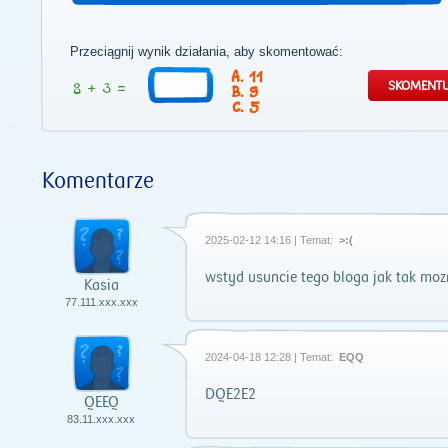
Przeciągnij wynik działania, aby skomentować:
11
9
5
Komentarze
2025-02-12 14:16 | Temat:
>:(
wstyd usuncie tego bloga jak tak mo
Kasia
77.111.xxx.xxx
2024-04-18 12:28 | Temat:
EQQ
DQE2E2
QEEQ
83.11.xxx.xxx