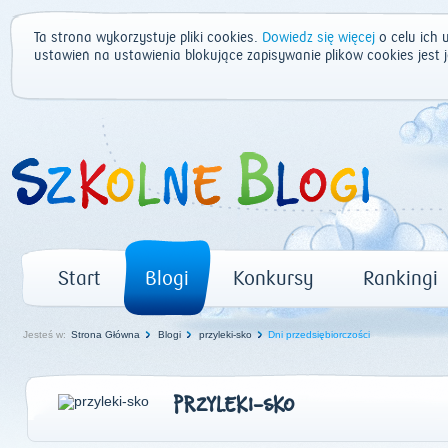
Ta strona wykorzystuje pliki cookies.
Dowiedz się więcej
o celu ich 
ustawień na ustawienia blokujące zapisywanie plików cookies jest
Start
Blogi
Konkursy
Rankingi
Jesteś w:
Strona Główna
Blogi
przyleki-sko
Dni przedsiębiorczości
PRZYLEKI-SKO