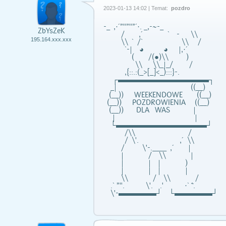
2023-01-13 14:02 | Temat:
pozdro
-_ ,·´”"”"”´·. _,-~-_
ZbYsZeK
/ ,´ ` - \\
195.164.xxx.xxx
\\ ` /` \\ /
`-| ◕ ◕ |,·´
( /(●)\\ )
\\ \\_|_/ /
,{::.:(_>[_]<_):::}-.
┌▬▬▬▬▬▬▬▬▬▬▬▬┐
_| ((__)
(__)) WEEKENDOWE ((__)
(__)) POZDROWIENIA ((__)
(__)) DLA WAS |
| |
└▬▬▬▬▬▬▬▬▬▬▬▬┘
/\\ /
/ \'. ,´ \\
/ \'-.____ ,´ |
| / \\ |
| | | )
| | | |
\\ / \\ /
.` ”". \'. .' ·` ̃´.
\'-▬▬▬▬▬┘ └▬▬▬▬▬┘