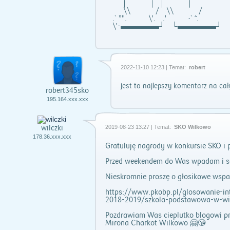
| | | |
\\ / \\ /
.` ”". \'. .' ·` ̃´.
\'-▬▬▬▬▬┘ └▬▬▬▬▬┘
2022-11-10 12:23 | Temat:
robert
jest to najlepszy komentarz na ca
robert345sko
195.164.xxx.xxx
wilczki
2019-08-23 13:27 | Temat:
SKO Wilkowo
178.36.xxx.xxx
Gratuluję nagrody w konkursie SKO i
Przed weekendem do Was wpadam i s
Nieskromnie proszę o głosikowe wspar
https://www.pkobp.pl/glosowanie-in
2018-2019/szkola-podstawowa-w-wi
Pozdrawiam Was cieplutko blogowi pr
Mirona Charkot Wilkowo 🤗😘