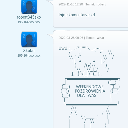
2022-11-10 12:20 | Temat:
robert
fajne komentarze xd
robert345sko
195.164.xxx.xxx
2022-03-28 09:06 | Temat:
what
UwU -_ ,·´”"”"”´·. _,-~-_
Xkuba
/ ,´ ` - \\
195.164.xxx.xxx
\\ ` /` \\ /
`-| ◕ ◕ |,·´
( /(●)\\ )
\\ \\_|_/ /
,{::.:(_>[_]<_):::}-.
┌▬▬▬▬▬▬▬▬▬▬▬▬┐
_| ((__)
(__)) WEEKENDOWE ((__)
(__)) POZDROWIENIA ((__)
(__)) DLA WAS |
| |
└▬▬▬▬▬▬▬▬▬▬▬▬┘
/\\ /
/ \'. ,´ \\
/ \'-.____ ,´ |
| / \\ |
| | | )