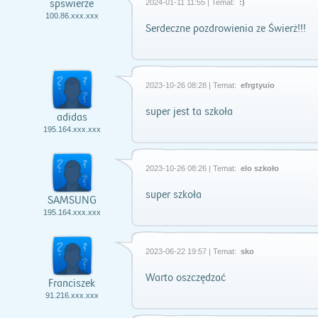
spswierze
2024-01-11 11:55 | Temat:
:)
100.86.xxx.xxx
Serdeczne pozdrowienia ze Świerż!!!
2023-10-26 08:28 | Temat:
efrgtyuio
super jest ta szkoła
adidas
195.164.xxx.xxx
2023-10-26 08:26 | Temat:
elo szkoło
super szkoła
SAMSUNG
195.164.xxx.xxx
2023-06-22 19:57 | Temat:
sko
Warto oszczędzać
Franciszek
91.216.xxx.xxx