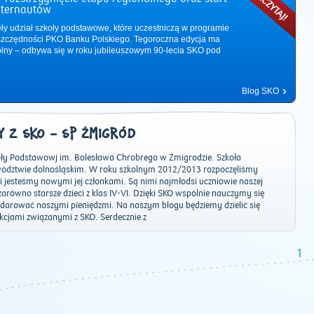
nternautów
ęły udział szkoły podstawowe, które uczestniczą w programie
zczędności PKO Banku Polskiego. Tegoroczna edycja ma
ólny – odbywa się w roku jubileuszowym 90-lecia SKO pod
Blog SKO
 Z SKO - SP ŻMIGRÓD
ły Podstawowj im. Bolesława Chrobrego w Żmigrodzie. Szkoła
wództwie dolnośląskim. W roku szkolnym 2012/2013 rozpoczęliśmy
i jesteśmy nowymi jej członkami. Są nimi najmłodsi uczniowie naszej
k i zarówno starsze dzieci z klas IV-VI. Dzięki SKO wspólnie nauczymy się
odarować naszymi pieniędzmi. Na naszym blogu będziemy dzielić się
2011
|
2012
|
2013
|
2014
|
2015
|
2016
|
2017
|
2018
|
2019
|
202
akcjami związanymi z SKO. Serdecznie z
1