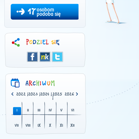
17
osobom
podoba się
0
|
2021
|
2022
|
2023
|
2024
|
2025
2026
|
I
II
III
IV
V
VI
VII
VIII
IX
X
XI
XII