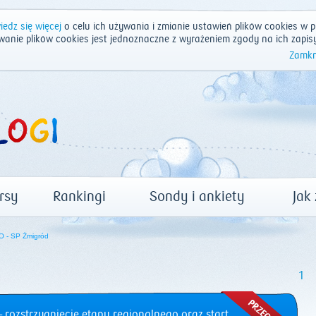
edz się więcej
o celu ich używania i zmianie ustawień plików cookies w p
wanie plików cookies jest jednoznaczne z wyrażeniem zgody na ich zapis
Zamkn
rsy
Rankingi
Sondy i ankiety
Jak
 - SP Żmigród
1
 rozstrzygnięcie etapu regionalnego oraz start