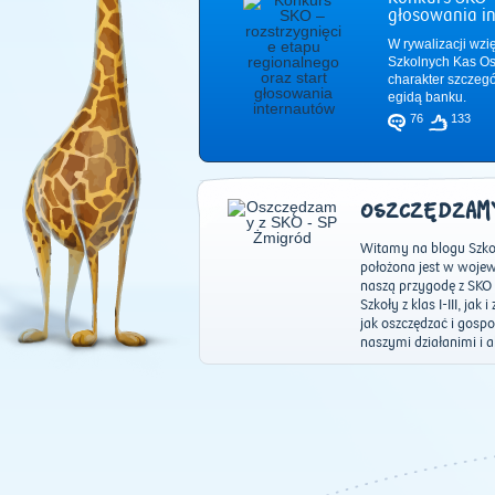
głosowania i
W rywalizacji wzi
Szkolnych Kas Os
charakter szczeg
egidą banku.
76
133
OSZCZĘDZAMY
Witamy na blogu Szko
położona jest w woje
naszą przygodę z SKO 
Szkoły z klas I-III, ja
jak oszczędzać i gosp
naszymi działanimi i 