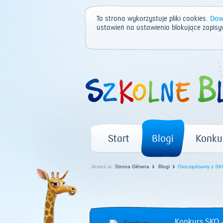
Ta strona wykorzystuje pliki cookies.
Dowi
ustawień na ustawienia blokujące zapisy
Start
Blogi
Konku
Jesteś w:
Strona Główna
Blogi
Oszczędzamy z SKO
Konkurs SKO –