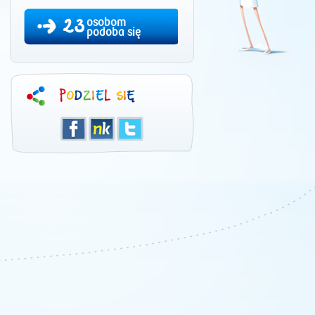
23
osobom
podoba się