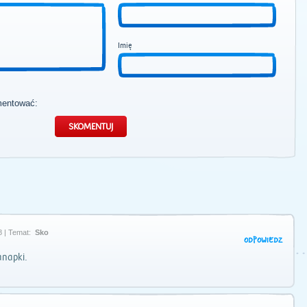
Imię
mentować:
8 | Temat:
Sko
ODPOWIEDZ
anapki.