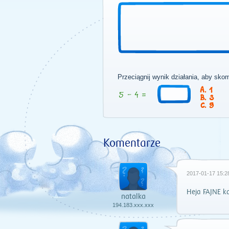
Przeciągnij wynik działania, aby sko
1
3
9
Komentarze
2017-01-17 15:2
Heja FAJNE k
natalka
194.183.xxx.xxx