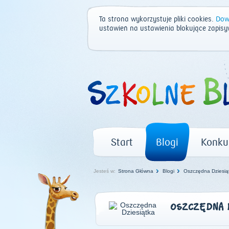
Ta strona wykorzystuje pliki cookies.
Dowi
ustawień na ustawienia blokujące zapisy
Start
Blogi
Konku
Jesteś w:
Strona Główna
Blogi
Oszczędna Dziesią
OSZCZĘDNA 