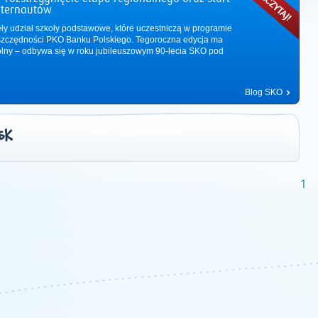
nternautów
ęły udział szkoły podstawowe, które uczestniczą w programie
zczędności PKO Banku Polskiego. Tegoroczna edycja ma
ólny – odbywa się w roku jubileuszowym 90-lecia SKO pod
Blog SKO
SK
1
2011
|
2012
|
2013
|
2014
|
2015
|
2016
|
2017
|
2018
|
2019
|
202