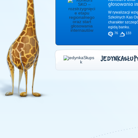
głosowania i
W rywalizacji wzi
Szkolnych Kas Os
charakter szczeg
egidą banku.
76
133
JEDYNKASŁUP