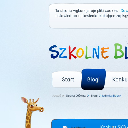
Ta strona wykorzystuje pliki cookies.
Dowi
ustawień na ustawienia blokujące zapisy
Start
Blogi
Konku
Jesteś w:
Strona Główna
Blogi
jedynkaSłupsk
Konkurs SKO –