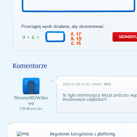
Przeciągnij wynik działania, aby skomentować:
17
15
14
Komentarze
2018-01-08 15:42 | Temat:
SKO
To była interesująca lekcja podczas wy
MironaSKOWilko
Pozdrawiam cieplutko!!!
wo
178.36.xxx.xxx
Regulamin korzystania z platformy