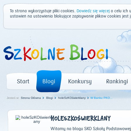
Ta strona wykorzystuje pliki cookies.
Dowiedz się więcej
o celu ich 
ustawień na ustawienia blokujące zapisywanie plików cookies jest
Start
Blogi
Konkursy
Rankingi
Jesteś w:
Strona Główna
Blogi
holeSzKOświerklany
W Banku PKO...
HOLESZKOŚWIERKLANY
Witamy na blogu SKO Szkoły Podstawowej 