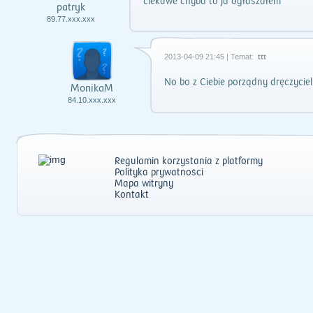
ciekawe chyba to ja ogłaszałem
patryk
89.77.xxx.xxx
2013-04-09 21:45 | Temat:
ttt
No bo z Ciebie porządny dręczyciel
MonikaM
84.10.xxx.xxx
Regulamin korzystania z platformy
Polityka prywatności
Mapa witryny
Kontakt