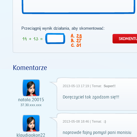
Przeciągnij wynik działania, aby skomentować:
28
27
31
Komentarze
2013-05-13 17:19 | Temat:
Super!!
Doręczyciel tak zgadzam się!!!
natala.20015
37.30.xxx.xxx
2013-05-08 18:46 | Temat:
:)
naprawde fajny pomysł pani monisiu
klaudiaokon22