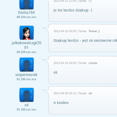
2013-04-11 12:54 | Temat:
:-)
Ja też bardzo dziękuję:-)
Emilia784
89.229.xxx.xxx
2013-04-10 20:00 | Temat:
Temat ;)
Dziękuję bardzo - jest mi niezmiernie mił
julkakowalczyk20
01
89.229.xxx.xxx
2013-04-10 18:02 | Temat:
czesiu
ok
snipermaciek
91.196.xxx.xxx
2013-04-09 20:12 | Temat:
xd
A kaolina
xd
91.196.xxx.xxx