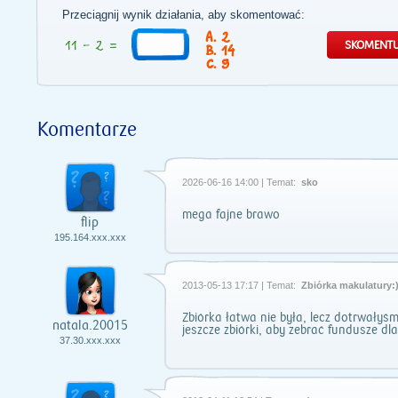
Przeciągnij wynik działania, aby skomentować:
2
14
9
Komentarze
2026-06-16 14:00 | Temat:
sko
mega fajne brawo
flip
195.164.xxx.xxx
2013-05-13 17:17 | Temat:
Zbiórka makulatury:
Zbiórka łatwa nie była, lecz dotrwały
natala.20015
jeszcze zbiórki, aby zebrać fundusze dl
37.30.xxx.xxx