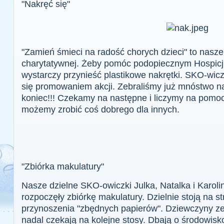
"Nakręć się"
"Zamień śmieci na radość chorych dzieci" to nasze 
charytatywnej. Żeby pomóc podopiecznym Hospicj
wystarczy przynieść plastikowe nakrętki. SKO-wicz
się promowaniem akcji. Zebraliśmy już mnóstwo nak
koniec!!! Czekamy na następne i liczymy na pomo
możemy zrobić coś dobrego dla innych.
"Zbiórka makulatury"
Nasze dzielne SKO-owiczki Julka, Natalka i Karolin
rozpoczęły zbiórkę makulatury. Dzielnie stoją na s
przynoszenia "zbędnych papierów". Dziewczyny zeb
nadal czekają na kolejne stosy. Dbają o środowisk