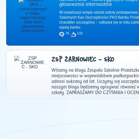
głosowania internautów
W rywalizacji wzięły udział szkoły podstawowe,
Szkolnych Kas Oszczędności PKO Banku Polsk
charakter szczególny – odbywa się w roku jub
egidą banku.
76
133
ZSP ŻARNOWIEC - SKO
Witamy na blogu Zespołu Szkolno-Przedszko
miejscowości w województwie podkarpackim!
odnosi sukcesy od lat. Uczymy się oszczęd
naszym blogu będziemy opisywać również wa
szkoły. ZAPRASZAMY DO CZYTANIA I OCENI
2011
|
2012
|
2