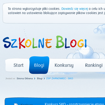
Ta strona wykorzystuje pliki cookies.
Dowiedz się więcej
o celu ich 
ustawień na ustawienia blokujące zapisywanie plików cookies jest
Start
Blogi
Konkursy
Rankingi
Jesteś w:
Strona Główna
Blogi
ZSP ŻARNOWIEC - SKO
Konkurs SKO – rozstrzygnięcie etapu 