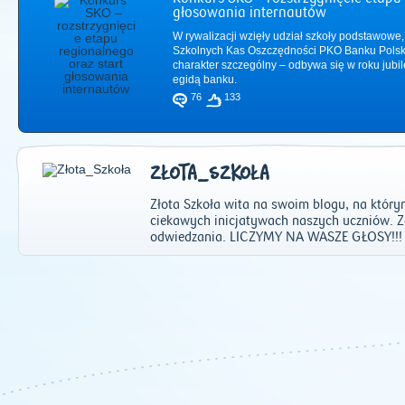
głosowania internautów
W rywalizacji wzięły udział szkoły podstawowe,
Szkolnych Kas Oszczędności PKO Banku Polsk
charakter szczególny – odbywa się w roku jub
egidą banku.
76
133
ZŁOTA_SZKOŁA
Złota Szkoła wita na swoim blogu, na który
ciekawych inicjatywach naszych uczniów. 
odwiedzania. LICZYMY NA WASZE GŁOSY!!! 
2011
|
2012
|
2