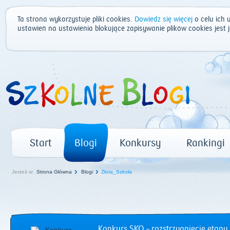
Ta strona wykorzystuje pliki cookies.
Dowiedz się więcej
o celu ich 
ustawień na ustawienia blokujące zapisywanie plików cookies jest
Start
Blogi
Konkursy
Rankingi
Jesteś w:
Strona Główna
Blogi
Złota_Szkoła
Konkurs SKO – rozstrzygnięcie etapu 