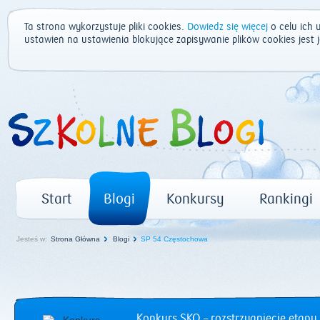
Ta strona wykorzystuje pliki cookies.
Dowiedz się więcej
o celu ich 
ustawień na ustawienia blokujące zapisywanie plików cookies jest
Start
Blogi
Konkursy
Rankingi
Jesteś w:
Strona Główna
Blogi
SP 54 Częstochowa
Konkurs SKO – rozstrzygnięcie etapu 