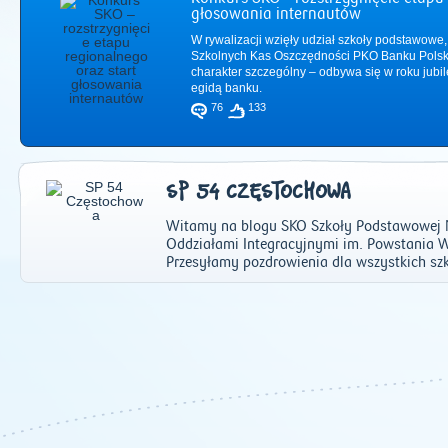
głosowania internautów
W rywalizacji wzięły udział szkoły podstawowe,
Szkolnych Kas Oszczędności PKO Banku Polsk
charakter szczególny – odbywa się w roku jub
egidą banku.
76
133
SP 54 CZĘSTOCHOWA
Witamy na blogu SKO Szkoły Podstawowej Nr
Oddziałami Integracyjnymi im. Powstania 
Przesyłamy pozdrowienia dla wszystkich szk
2011
|
2012
|
2