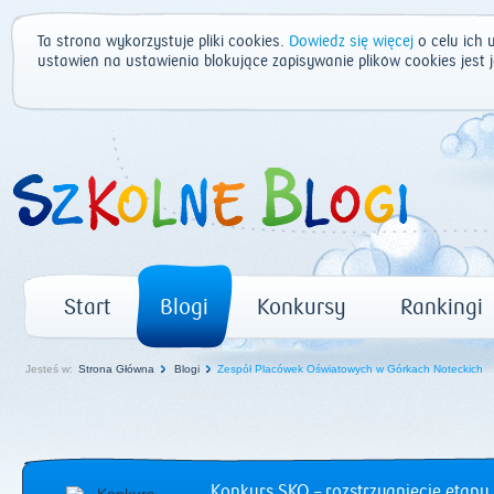
Ta strona wykorzystuje pliki cookies.
Dowiedz się więcej
o celu ich 
ustawień na ustawienia blokujące zapisywanie plików cookies jest
Start
Blogi
Konkursy
Rankingi
Jesteś w:
Strona Główna
Blogi
Zespół Placówek Oświatowych w Górkach Noteckich
Konkurs SKO – rozstrzygnięcie etapu 