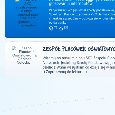
głosowania internautów
W rywalizacji wzięły udział szkoły podstawowe,
Szkolnych Kas Oszczędności PKO Banku Polsk
charakter szczególny – odbywa się w roku jub
egidą banku.
76
133
ZESPÓŁ PLACÓWEK OŚWIATOWY
Witamy na naszym blogu SKO Zespołu Pla
Noteckich. Jesteśmy Szkołą Podstawową jak
dzielić z Wami wszystkim co dzieje się w nas
:) Zapraszamy do lektury :)
2011
|
2012
|
2